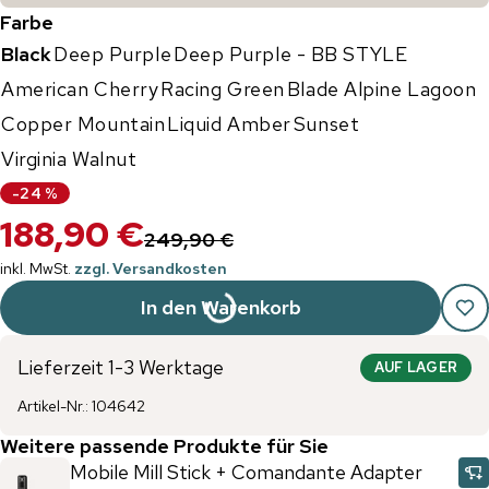
Farbe
Black
Deep Purple
Deep Purple - BB STYLE
American Cherry
Racing Green
Blade Alpine Lagoon
Copper Mountain
Liquid Amber
Sunset
Virginia Walnut
-
24
%
188,90 €
249,90 €
inkl. MwSt.
zzgl. Versandkosten
In den Warenkorb
Lieferzeit 1-3 Werktage
AUF LAGER
Artikel-Nr.
:
104642
Weitere passende Produkte für Sie
Mobile Mill Stick + Comandante Adapter