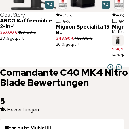
Goat Story
4,3
(
6
)
4,8
(
4
)
ARCO Kaffeemühle
Eureka
Eureka
2-in-1
Mignon Specialita 15
Mignon
Mattschw
BL
357,00 €
499,00 €
28 % gespart
343,90 €
465,00 €
26 % gespart
554,90 
14 % gesp
Comandante
C40 MK4 Nitro
Blade
Bewertungen
5
38
Bewertungen
Sehr gute Mühle👍🏼