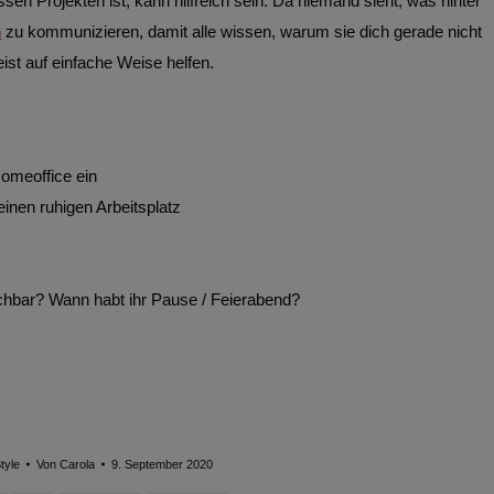
en Projekten ist, kann hilfreich sein. Da niemand sieht, was hinter
n
zu kommunizieren, damit alle wissen, warum sie dich gerade nicht
ist auf einfache Weise helfen.
omeoffice ein
inen ruhigen Arbeitsplatz
ichbar? Wann habt ihr Pause / Feierabend?
tyle
Von
Carola
9. September 2020