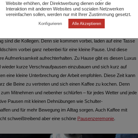
Website erhöhen, der Direktwerbung dienen oder die
Interaktion mit anderen Websites und sozialen Netzwerken
vereinfachen sollen, werden nur mit Ihrer Zustimmung gesetzt.
Konfigurieren
Alle Akzeptieren
 ESSENTIELL
ag sind die Kollegen. Denn sie kommen vorbei, laden auf eine Tasse
ldschirm vorbei ganz nebenbei für eine kleine Pause. Und diese
ere Aufmerksamkeit aufrechterhalten. Zu Hause gibt es diesen Luxus
und wieder kurze Verschnaufpausen einzubauen und sich kurz auf
en eine kleine Unterbrechung der Arbeit empfohlen. Diese Zeit kann
rz die Beine zu vertreten und sich einen Kaffee zu kochen. Denn
zum Mitnehmen und nebenher schlürfen – für jedes Wetter und jede
ktive Pausen mit kleinen Dehnübungen wie Schulter-
fen und für mehr Bewegung im Alltag sorgen. Auch Kaffee mit
icht schweißtreibend aber eine schöne
Pausenzeremonie
.