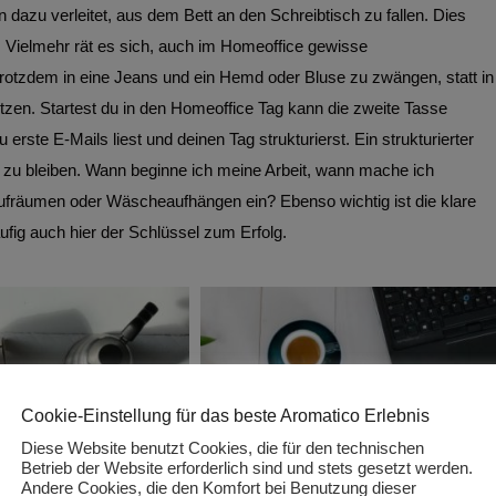
dazu verleitet, aus dem Bett an den Schreibtisch zu fallen. Dies
. Vielmehr rät es sich, auch im Homeoffice gewisse
trotzdem in eine Jeans und ein Hemd oder Bluse zu zwängen, statt in
tzen. Startest du in den Homeoffice Tag kann die zweite Tasse
rste E-Mails liest und deinen Tag strukturierst. Ein strukturierter
he zu bleiben. Wann beginne ich meine Arbeit, wann mache ich
ufräumen oder Wäscheaufhängen ein? Ebenso wichtig ist die klare
äufig auch hier der Schlüssel zum Erfolg.
Cookie-Einstellung für das beste Aromatico Erlebnis
Diese Website benutzt Cookies, die für den technischen
Betrieb der Website erforderlich sind und stets gesetzt werden.
Andere Cookies, die den Komfort bei Benutzung dieser