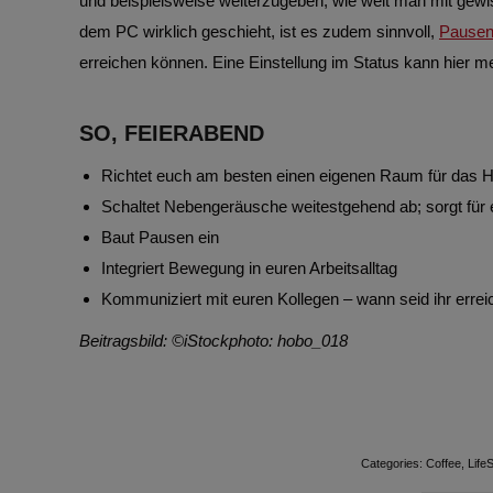
und beispielsweise weiterzugeben, wie weit man mit gewiss
dem PC wirklich geschieht, ist es zudem sinnvoll,
Pause
erreichen können. Eine Einstellung im Status kann hier me
SO, FEIERABEND
Richtet euch am besten einen eigenen Raum für das H
Schaltet Nebengeräusche weitestgehend ab; sorgt für e
Baut Pausen ein
Integriert Bewegung in euren Arbeitsalltag
Kommuniziert mit euren Kollegen – wann seid ihr erre
Beitragsbild: ©iStockphoto: hobo_018
Categories:
Coffee
,
LifeS