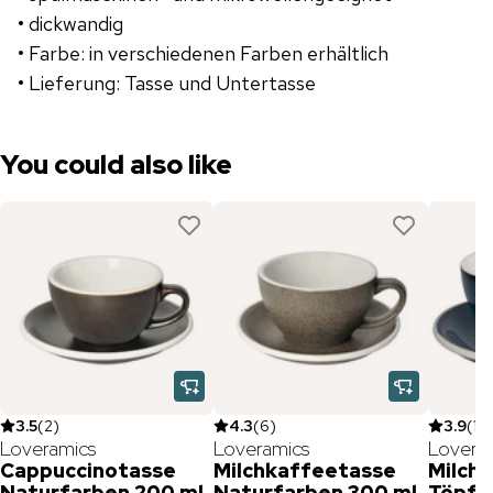
• dickwandig
• Farbe: in verschiedenen Farben erhältlich
• Lieferung: Tasse und Untertasse
You could also like
3.5
(
2
)
4.3
(
6
)
3.9
(
13
)
Loveramics
Loveramics
Lovera
Cappuccinotasse
Milchkaffeetasse
Milch
Naturfarben 200 ml
Naturfarben 300 ml
Töpfe