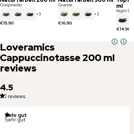
Gunpowder
Granite
ml
Night Sky
+
3
+
3
€15.90
€16.90
€14.90
Loveramics
Cappuccinotasse 200 ml
reviews
4.5
20
reviews
Sehr gut
Sehr gut