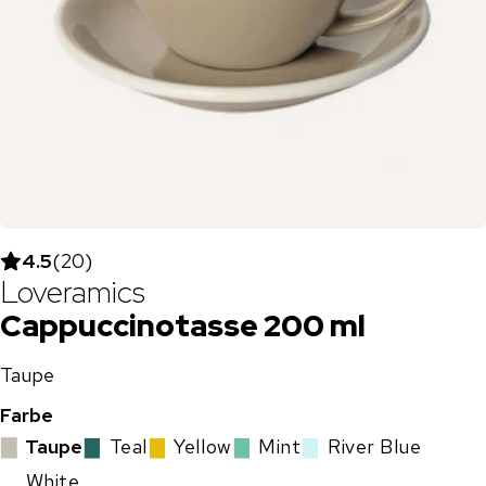
4.5
(
20
)
Loveramics
Cappuccinotasse 200 ml
Taupe
Farbe
▇
Taupe
▇
Teal
▇
Yellow
▇
Mint
▇
River Blue
▇
White