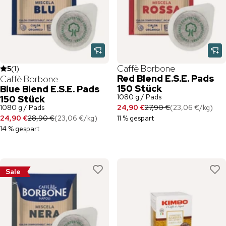
Caffè Borbone
5
(
1
)
Red Blend E.S.E. Pads
Caffè Borbone
150 Stück
Blue Blend E.S.E. Pads
1080 g / Pads
150 Stück
1080 g / Pads
24,90 €
27,90 €
(
23,06 €
/
kg
)
24,90 €
28,90 €
(
23,06 €
/
kg
)
11 % gespart
14 % gespart
Sale