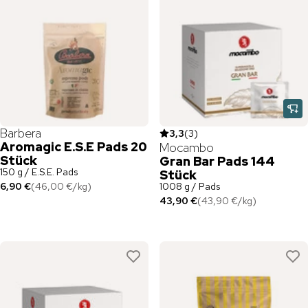
Barbera
3,3
(
3
)
Aromagic E.S.E Pads 20
Mocambo
Stück
Gran Bar Pads 144
150 g / E.S.E. Pads
Stück
6,90 €
(
46,00 €
/
kg
)
1008 g / Pads
43,90 €
(
43,90 €
/
kg
)