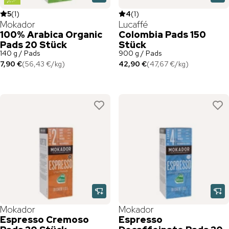
5
(
1
)
4
(
1
)
Mokador
Lucaffé
100% Arabica Organic
Colombia Pads 150
Pads 20 Stück
Stück
140 g / Pads
900 g / Pads
7,90 €
(
56,43 €
/
kg
)
42,90 €
(
47,67 €
/
kg
)
Mokador
Mokador
Espresso Cremoso
Espresso