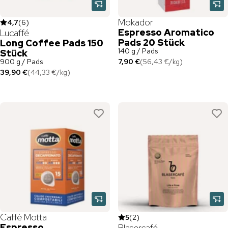
Mokador
4,7
(
6
)
Espresso Aromatico
Lucaffé
Pads 20 Stück
Long Coffee Pads 150
140 g / Pads
Stück
900 g / Pads
7,90 €
(
56,43 €
/
kg
)
39,90 €
(
44,33 €
/
kg
)
Caffè Motta
5
(
2
)
Espresso
Blasercafé