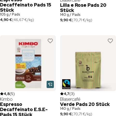
Decaffeinato Pads 15
Lilla e Rose Pads 20
Stück
Stück
105 g / Pads
140 g / Pads
4,90 €
(
46,67 €
/
kg
)
9,90 €
(
70,71 €
/
kg
)
4,8
(
5
)
4,7
(
3
)
Kimbo
Blasercafé
Espresso
Verde Pads 20 Stück
140 g / Pads
Decaffeinato E.S.E-
Pads 15 Stück
9,90 €
(
70,71 €
/
kg
)