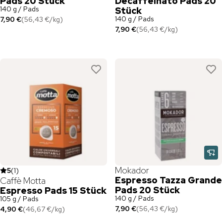
Pads 20 Stück
Decaffeinato Pads 20
140 g / Pads
Stück
140 g / Pads
7,90 €
(
56,43 €
/
kg
)
7,90 €
(
56,43 €
/
kg
)
Mokador
5
(
1
)
Espresso Tazza Grande
Caffè Motta
Pads 20 Stück
Espresso Pads 15 Stück
140 g / Pads
105 g / Pads
7,90 €
(
56,43 €
/
kg
)
4,90 €
(
46,67 €
/
kg
)