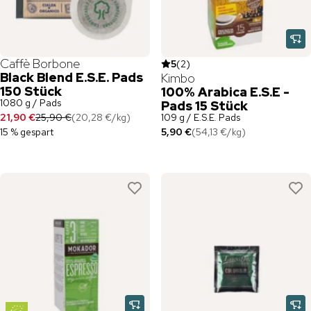
Caffè Borbone
5
(
2
)
Black Blend E.S.E. Pads
Kimbo
150 Stück
100% Arabica E.S.E -
1080 g / Pads
Pads 15 Stück
21,90 €
25,90 €
(
20,28 €
/
kg
)
109 g / E.S.E. Pads
15 % gespart
5,90 €
(
54,13 €
/
kg
)