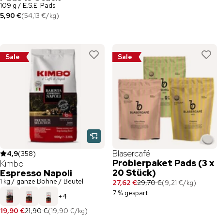
109 g / E.S.E. Pads
5,90 €
(
54,13 €
/
kg
)
Sale
Sale
Blasercafé
4,9
(
358
)
Probierpaket Pads (3 x
Kimbo
20 Stück)
Espresso Napoli
1 kg / ganze Bohne / Beutel
27,62 €
29,70 €
(
9,21 €
/
kg
)
7 % gespart
+
4
19,90 €
21,90 €
(
19,90 €
/
kg
)