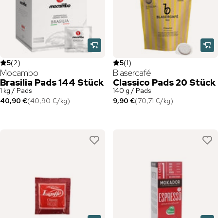
5
(
2
)
5
(
1
)
Mocambo
Blasercafé
Brasilia Pads 144 Stück
Classico Pads 20 Stück
1 kg / Pads
140 g / Pads
40,90 €
(
40,90 €
/
kg
)
9,90 €
(
70,71 €
/
kg
)