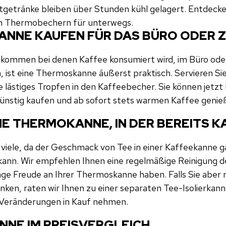
tgetränke bleiben über Stunden kühl gelagert. Entdecken
n Thermobechern für unterwegs.
ANNE KAUFEN FÜR DAS BÜRO ODER 
ommen bei denen Kaffee konsumiert wird, im Büro oder
, ist eine Thermoskanne äußerst praktisch. Servieren Si
 lästiges Tropfen in den Kaffeebecher. Sie können jetzt
nstig kaufen und ab sofort stets warmen Kaffee genie
INE THERMOKANNE, IN DER BEREITS 
h viele, da der Geschmack von Tee in einer Kaffeekanne 
kann. Wir empfehlen Ihnen eine regelmäßige Reinigung de
ange Freude an Ihrer Thermoskanne haben. Falls Sie abe
nken, raten wir Ihnen zu einer separaten Tee-Isolierkan
 Veränderungen in Kauf nehmen.
NNE IM PREISVERGLEICH