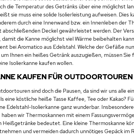
ich die Temperatur des Getränks über eine möglichst lan
ißt sie muss eine solide Isolierleistung aufweisen. Dies 
 anderem durch eine Innenwand bzw. ein Innenleben der 
t abschließenden Deckel gewährleistet werden. Der Ver
 damit die Kanne möglichst viel Wärme beibehalten kann.
ment bei Aromatico aus Edelstahl. Welche der Gefäße nun
t, um Ihnen ein heißes Getränk auszugießen, müssen Sie f
ine Isolierkanne kaufen wollen.
KANNE KAUFEN FÜR OUTDOORTOUREN
doortouren sind doch die Pausen, da sind wir uns alle ein
s eine köstliche heiße Tasse Kaffee, Tee oder Kakao? Fü
ne Edelstahl-Isolierkanne ganz wunderbar. Insbesonder
 haben wir Thermoskannen mit einem Fassungsvermöge
sen Heißgetränke bedeutet. Eine kleine Thermoskanne kön
itnehmen und vermeiden dadurch unnötiges Gepäck im R