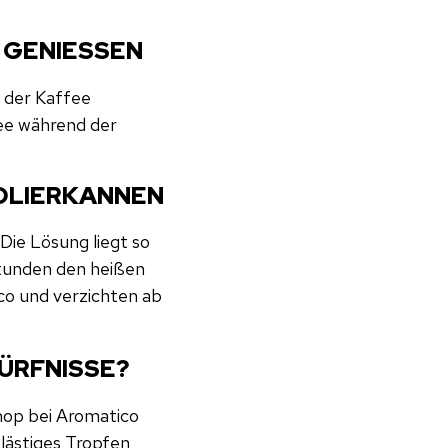
 GENIESSEN
d der Kaffee
fee während der
SOLIERKANNEN
 Die Lösung liegt so
Stunden den heißen
co und verzichten ab
DÜRFNISSE?
Shop bei Aromatico
lästiges Tropfen