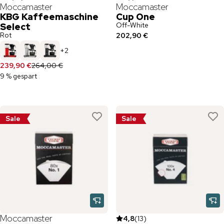
Moccamaster
Moccamaster
KBG Kaffeemaschine
Cup One
Off-White
Select
Rot
202,90 €
+
2
239,90 €
264,00 €
9 % gespart
Sale
Sale
Moccamaster
4,8
(
13
)