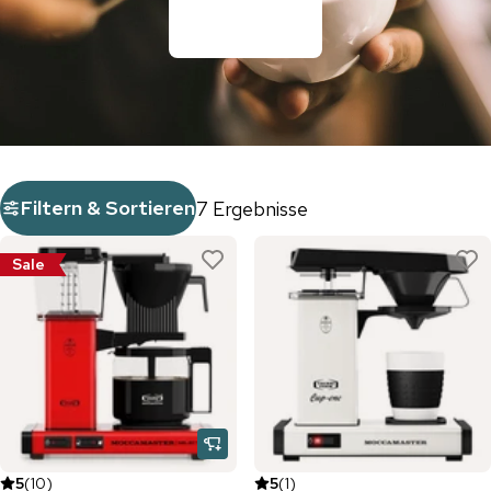
Filtern & Sortieren
7 Ergebnisse
Sale
5
(
10
)
5
(
1
)