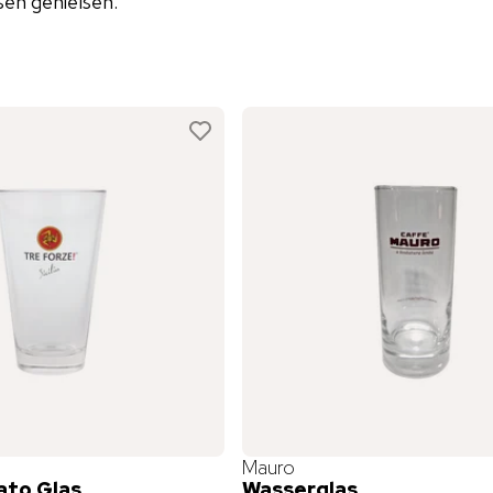
ßen genießen.
Mauro
ato Glas
Wasserglas