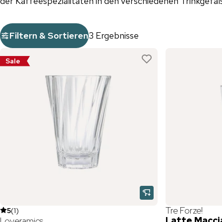
der Kaffeespezialitäten in den verschiedenen Trinkgefä
Filtern & Sortieren
3 Ergebnisse
Sale
Tre Forze!
5
(
1
)
Latte Macci
Loveramics