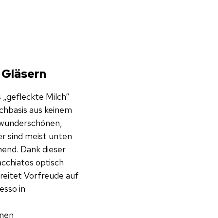
o Gläsern
 „gefleckte Milch“
lchbasis aus keinem
 wunderschönen,
er sind meist unten
hend. Dank dieser
cchiatos optisch
reitet Vorfreude auf
esso in
hnen