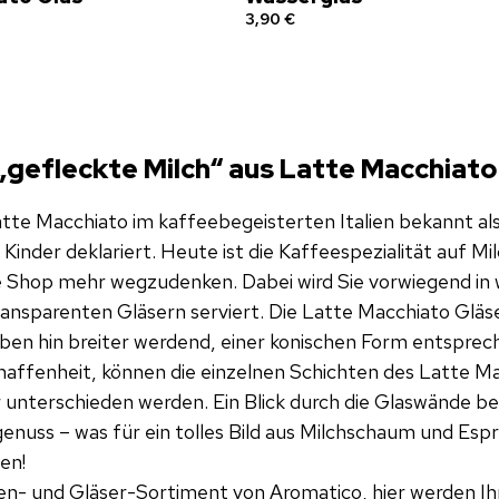
3,90 €
e „gefleckte Milch“ aus Latte Macchiat
tte Macchiato im kaffeebegeisterten Italien bekannt als
 Kinder deklariert. Heute ist die Kaffeespezialität auf Mi
e Shop mehr wegzudenken. Dabei wird Sie vorwiegend in
ansparenten Gläsern serviert. Die Latte Macchiato Gläs
ben hin breiter werdend, einer konischen Form entsprec
affenheit, können die einzelnen Schichten des Latte Ma
unterschieden werden. Ein Blick durch die Glaswände be
nuss – was für ein tolles Bild aus Milchschaum und Espr
en!
en- und Gläser-Sortiment von Aromatico, hier werden I