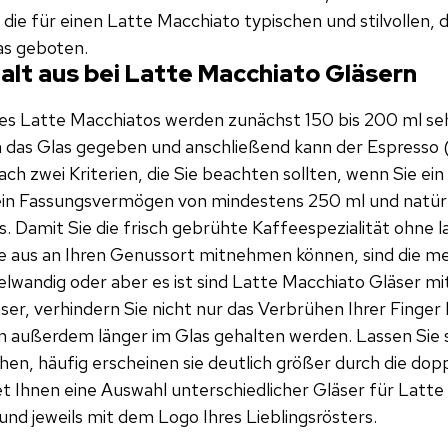
 die für einen Latte Macchiato typischen und stilvollen
las geboten.
alt aus bei Latte Macchiato Gläsern
nes Latte Macchiatos werden zunächst 150 bis 200 ml se
 das Glas gegeben und anschließend kann der Espresso (
ach zwei Kriterien, die Sie beachten sollten, wenn Sie ei
in Fassungsvermögen von mindestens 250 ml und natürl
. Damit Sie die frisch gebrühte Kaffeespezialität ohne 
 aus an Ihren Genussort mitnehmen können, sind die me
lwandig oder aber es ist sind Latte Macchiato Gläser mi
er, verhindern Sie nicht nur das Verbrühen Ihrer Finger
 außerdem länger im Glas gehalten werden. Lassen Sie s
en, häufig erscheinen sie deutlich größer durch die dop
t Ihnen eine Auswahl unterschiedlicher Gläser für Latte
nd jeweils mit dem Logo Ihres Lieblingsrösters.