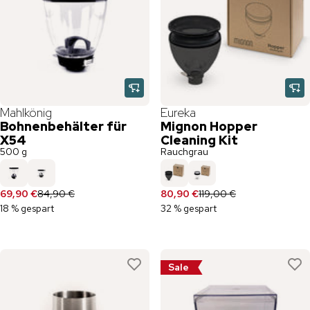
Mahlkönig
Eureka
Bohnenbehälter für
Mignon Hopper
X54
Cleaning Kit
500 g
Rauchgrau
69,90 €
84,90 €
80,90 €
119,00 €
18 % gespart
32 % gespart
Sale