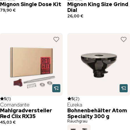
Mignon Single Dose Kit
Mignon King Size Grind
Dial
79,90 €
26,00 €
5
(
1
)
5
(
2
)
Comandante
Eureka
Mahlgradversteller
Bohnenbehälter Atom
Red Clix RX35
Specialty 300 g
Rauchgrau
45,03 €