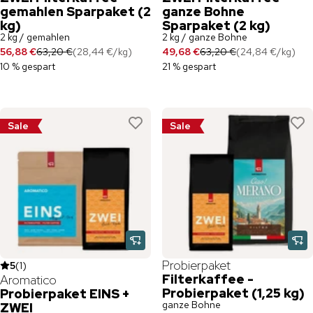
gemahlen Sparpaket (2
ganze Bohne
kg)
Sparpaket (2 kg)
2 kg / gemahlen
2 kg / ganze Bohne
56,88 €
63,20 €
(
28,44 €
/
kg
)
49,68 €
63,20 €
(
24,84 €
/
kg
)
10 % gespart
21 % gespart
Sale
Sale
Probierpaket
5
(
1
)
Filterkaffee -
Aromatico
Probierpaket (1,25 kg)
Probierpaket EINS +
ganze Bohne
ZWEI