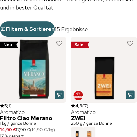
und in bester Qualität.
Filtern & Sortieren
15 Ergebnisse
Neu
Sale
5
(
1
)
4,9
(
7
)
Aromatico
Aromatico
Filtro Ciao Merano
ZWEI
1 kg / ganze Bohne
250 g / ganze Bohne
14,90 €
17,90 €
(
14,90 €
/
kg
)
17 % gespart