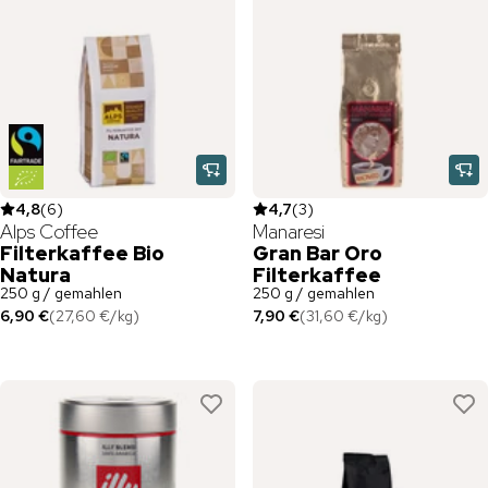
4,8
(
6
)
4,7
(
3
)
Alps Coffee
Manaresi
Filterkaffee Bio
Gran Bar Oro
Natura
Filterkaffee
250 g / gemahlen
250 g / gemahlen
6,90 €
(
27,60 €
/
kg
)
7,90 €
(
31,60 €
/
kg
)