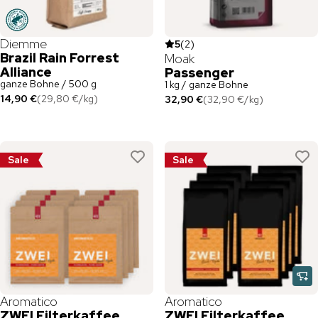
Diemme
5
(
2
)
Brazil Rain Forrest
Moak
Alliance
Passenger
ganze Bohne / 500 g
1 kg / ganze Bohne
14,90 €
(
29,80 €
/
kg
)
32,90 €
(
32,90 €
/
kg
)
Sale
Sale
Aromatico
Aromatico
ZWEI Filterkaffee
ZWEI Filterkaffee