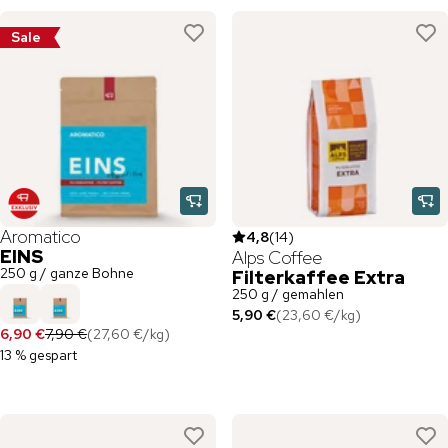
Sale
Aromatico
4,8
(
14
)
EINS
Alps Coffee
250 g / ganze Bohne
Filterkaffee Extra
250 g / gemahlen
5,90 €
(
23,60 €
/
kg
)
6,90 €
7,90 €
(
27,60 €
/
kg
)
13 % gespart