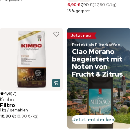
6,90 €
7,90 €
(
27,60 €
/
kg
)
13 % gespart
Jetzt neu
Perfekt als Filterkaffee
Ciao Merano
begeistert mit
Noten von
Frucht & Zitrus
4,6
(
7
)
Kimbo
Filtro
1 kg / gemahlen
18,90 €
(
18,90 €
/
kg
)
Jetzt entdecken