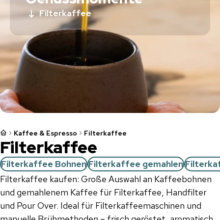
Filterkaffee
Kaffee & Espresso
Filterkaffee
Filterkaffee
Filterkaffee Bohnen
Filterkaffee gemahlen
Filterka
Filterkaffee kaufen: Große Auswahl an Kaffeebohnen
und gemahlenem Kaffee für Filterkaffee, Handfilter
und Pour Over. Ideal für Filterkaffeemaschinen und
manuelle Brühmethoden – frisch geröstet, aromatisch