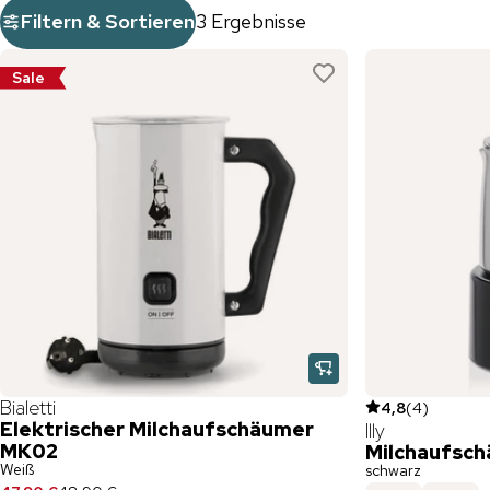
Filtern & Sortieren
3 Ergebnisse
Sale
Bialetti
4,8
(
4
)
Elektrischer Milchaufschäumer
Illy
MK02
Milchaufsc
Weiß
schwarz