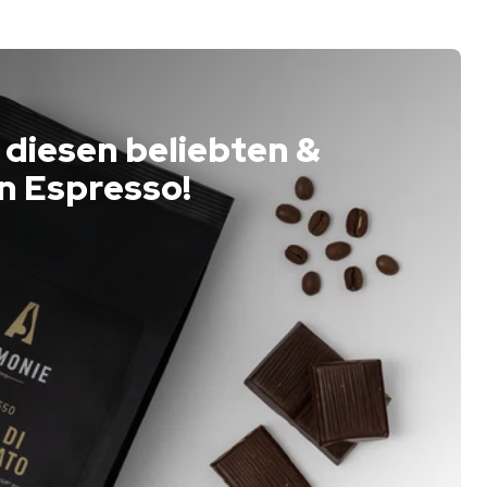
 diesen beliebten &
n Espresso!