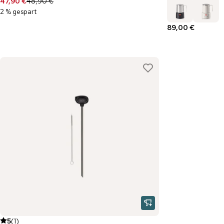
47,90 €
48,90 €
2 % gespart
89,00 €
5
(
1
)