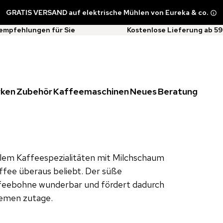
GRATIS VERSAND auf elektrische Mühlen von Eureka & co.
empfehlungen für Sie
Kostenlose Lieferung ab 59
rken
Zubehör
Kaffeemaschinen
Neues
Beratung
allem Kaffeespezialitäten mit Milchschaum
ffee überaus beliebt. Der süße
feebohne wunderbar und fördert dadurch
remen zutage.