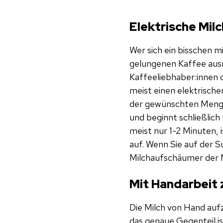
Elektrische Mi
Wer sich ein bisschen m
gelungenen Kaffee ausm
Kaffeeliebhaber:innen d
meist einen elektrisch
der gewünschten Menge 
und beginnt schließlic
meist nur 1-2 Minuten,
auf. Wenn Sie auf der S
Milchaufschäumer der Ma
Mit Handarbeit
Die Milch von Hand au
das genaue Gegenteil is