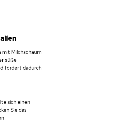
allen
en mit Milchschaum
er süße
d fördert dadurch
te sich einen
ken Sie das
en