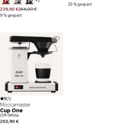
+
2
25 % gespart
239,90 €
264,00 €
9 % gespart
5
(
1
)
Moccamaster
Cup One
Off-White
202,90 €