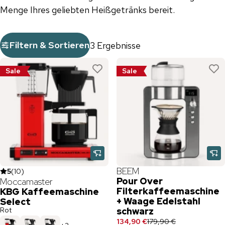
Menge Ihres geliebten Heißgetränks bereit.
Filtern & Sortieren
3 Ergebnisse
Sale
Sale
BEEM
5
(
10
)
Pour Over
Moccamaster
Filterkaffeemaschine
KBG Kaffeemaschine
+ Waage Edelstahl
Select
Rot
schwarz
134,90 €
179,90 €