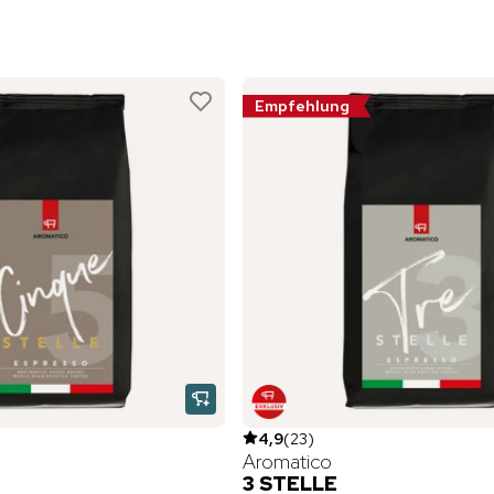
Empfehlung
4,9
(
23
)
Aromatico
3 STELLE