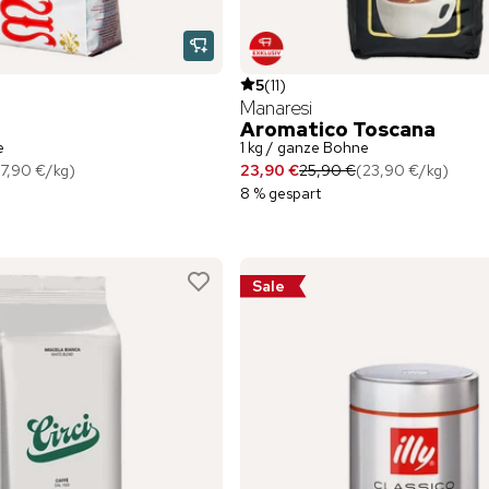
5
(
11
)
Manaresi
Aromatico Toscana
e
1 kg / ganze Bohne
7,90 €
/
kg
)
23,90 €
25,90 €
(
23,90 €
/
kg
)
8 % gespart
Sale