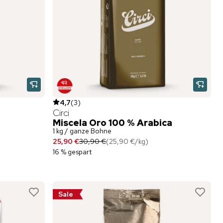
4,7
(
3
)
Circi
Miscela Oro 100 % Arabica
1 kg / ganze Bohne
25,90 €
30,90 €
(
25,90 €
/
kg
)
16 % gespart
Sale