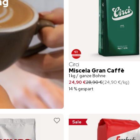
ng
Circi
Miscela Gran Caffè
1 kg / ganze Bohne
24,90 €
28,90 €
(
24,90 €
/
kg
)
14 % gespart
Sale