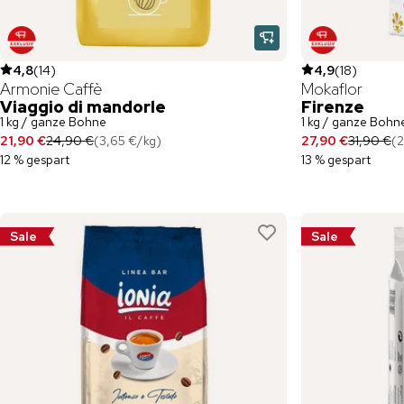
4,8
(
14
)
4,9
(
18
)
Armonie Caffè
Mokaflor
Viaggio di mandorle
Firenze
1 kg / ganze Bohne
1 kg / ganze Bohn
21,90 €
24,90 €
(
3,65 €
/
kg
)
27,90 €
31,90 €
(
2
12 % gespart
13 % gespart
Sale
Sale