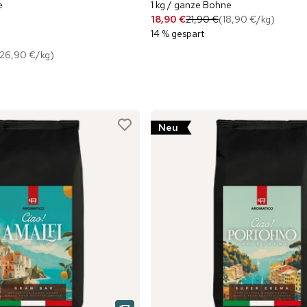
e
1 kg / ganze Bohne
18,90 €
21,90 €
(
18,90 €
/
kg
)
14 % gespart
26,90 €
/
kg
)
Neu