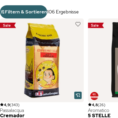
Filtern & Sortieren
106 Ergebnisse
Sale
Sale
4,9
(
343
)
4,8
(
26
)
Passalacqua
Aromatico
Cremador
5 STELLE