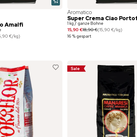
Aromatico
Super Crema Ciao Porto
1 kg / ganze Bohne
o Amalfi
e
15,90 €
18,90 €
(
15,90 €
/
kg
)
5,90 €
/
kg
)
16 % gespart
Sale