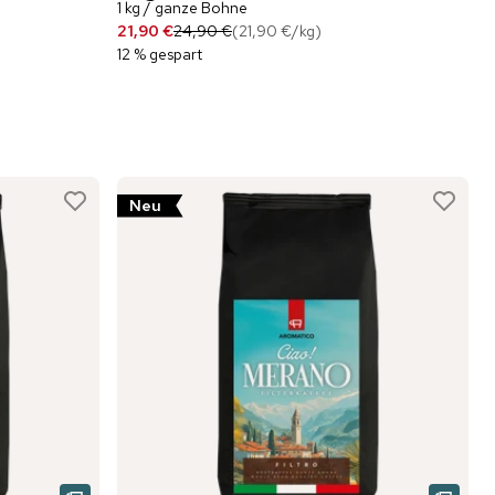
1 kg / ganze Bohne
21,90 €
24,90 €
(
21,90 €
/
kg
)
12 % gespart
Neu