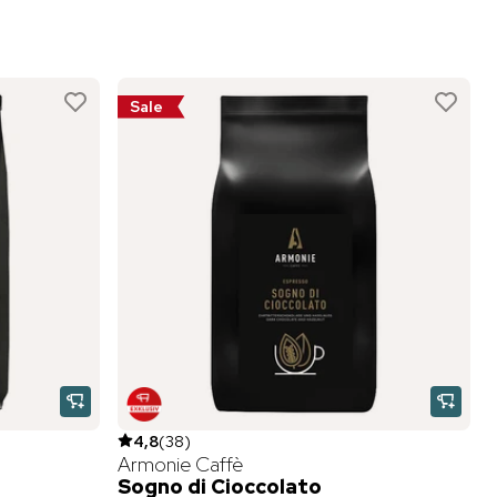
Sale
4,8
(
38
)
Armonie Caffè
Sogno di Cioccolato