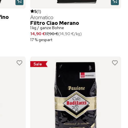
5
(
1
)
fino
Aromatico
Filtro Ciao Merano
1 kg / ganze Bohne
14,90 €
17,90 €
(
14,90 €
/
kg
)
17 % gespart
Sale