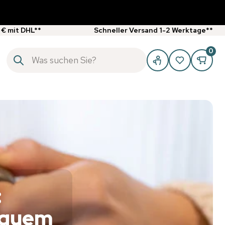
 € mit DHL**
Schneller Versand 1-2 Werktage**
0
:
equem