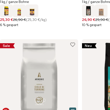
1 kg / ganze Bohne
1 kg / ganze Bohn
25,30 €
26,90 €
(
25,30 €
/
kg
)
26,90 €
29,90 €
(
6 % gespart
10 % gespart
Sale
Neu