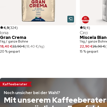
4,9
(
324
)
5
(
4
)
Ionia
Circi
Gran Crema
Miscela Bian
1 kg / ganze Bohne
1 kg / ganze Bohn
18,40 €
22,90 €
(
18,40 €
/
kg
)
22,90 €
26,90 €
(
20 % gespart
15 % gespart
Kaffeeberater
Noch unsicher bei der Wahl?
Mit unserem Kaffeeberater 