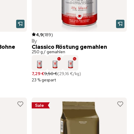
4,9
(
189
)
Illy
 Bohne
Classico Röstung gemahlen
250 g / gemahlen
7,29 €
9,50 €
(
29,16 €
/
kg
)
23 % gespart
Sale