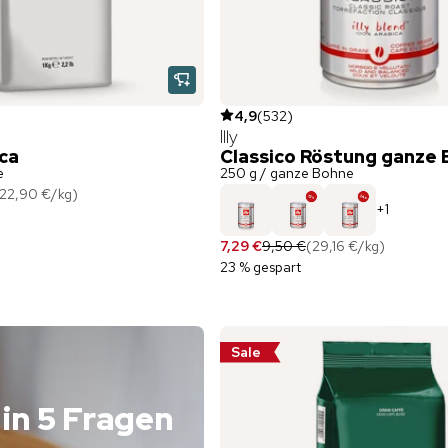
4,9
(
532
)
Illy
ca
Classico Röstung ganze
e
250 g / ganze Bohne
22,90 €
/
kg
)
+
1
7,29 €
9,50 €
(
29,16 €
/
kg
)
23 % gespart
Sale
in 5 Fragen