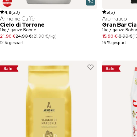
4,8
(
23
)
5
(
5
)
Armonie Caffè
Aromatico
Cielo di Torrone
Gran Bar Cia
1 kg / ganze Bohne
1 kg / ganze Bohn
21,90 €
24,90 €
(
21,90 €
/
kg
)
15,90 €
18,90 €
(
1
12 % gespart
16 % gespart
Sale
Sale