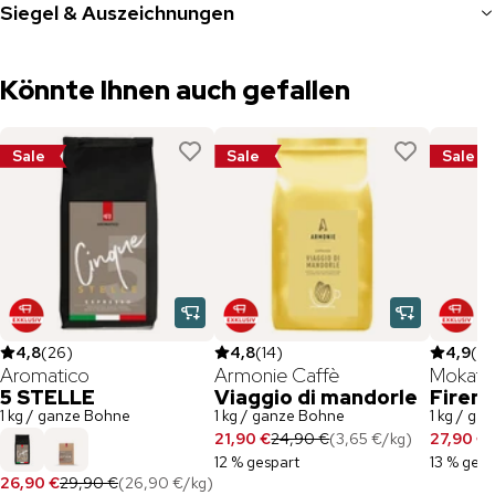
Siegel & Auszeichnungen
Könnte Ihnen auch gefallen
Sale
Sale
Sale
4,8
(
26
)
4,8
(
14
)
4,9
(
18
Aromatico
Armonie Caffè
Mokafl
5 STELLE
Viaggio di mandorle
Firen
1 kg / ganze Bohne
1 kg / ganze Bohne
1 kg / ga
21,90 €
24,90 €
(
3,65 €
/
kg
)
27,90 €
3
12 % gespart
13 % gesp
26,90 €
29,90 €
(
26,90 €
/
kg
)