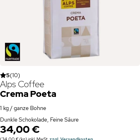
5
(
10
)
Alps Coffee
Crema Poeta
1 kg / ganze Bohne
Dunkle Schokolade, Feine Säure
34,00 €
(
34,00 €
/
kg
)
inkl. MwSt.
zzgl. Versandkosten