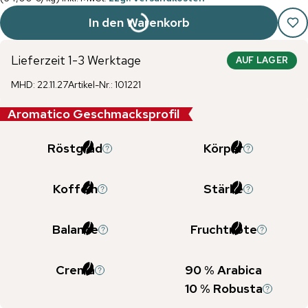
In den Warenkorb
Lieferzeit 1-3 Werktage
AUF LAGER
MHD
:
22.11.27
Artikel-Nr.
:
101221
Aromatico Geschmacksprofil
Röstgrad
Körper
Koffein
Stärke
Balance
Fruchtnote
Crema
90
% Arabica
10
% Robusta