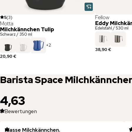
Fellow
5
(
3
)
Eddy Milchkä
Motta
Edelstahl / 530 ml
Milchkännchen Tulip
Schwarz / 350 ml
+
2
38,90 €
20,90 €
Barista Space
Milchkännche
4,63
8
Bewertungen
Klasse Milchkännchen.
W