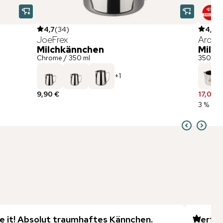
4,7
(
34
)
4,5
(
2
JoeFrex
Aroma
Milchkännchen
Milch
Chrome / 350 ml
350 ml
+
1
9,90 €
17,00 €
3 % ges
ve it! Absolut traumhaftes Kännchen.
Wertige