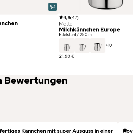
4,9
(
42
)
nnchen
Motta
Milchkännchen Europe
Edelstahl / 250 ml
+
18
21,90 €
n
Bewertungen
ertiges Kännchen mit super Ausguss in einer
I lo