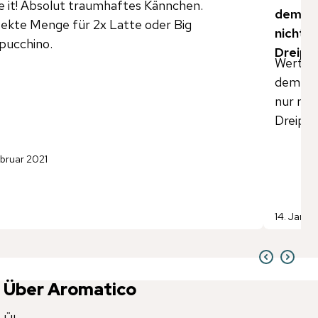
ve it! Absolut traumhaftes Kännchen.
dem Ko
ekte Menge für 2x Latte oder Big
nicht n
pucchino.
Dreipu
Wertige
dem Kor
nur mit
Dreipu
ebruar 2021
14. Janua
Über Aromatico