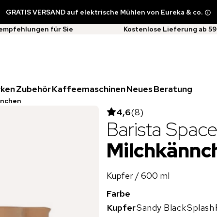
GRATIS VERSAND auf elektrische Mühlen von Eureka & co.
empfehlungen für Sie
Kostenlose Lieferung ab 59
rken
Zubehör
Kaffeemaschinen
Neues
Beratung
nnchen
4,6
(
8
)
Barista Spac
Milchkännc
Kupfer / 600 ml
Farbe
Kupfer
Sandy Black
Splash