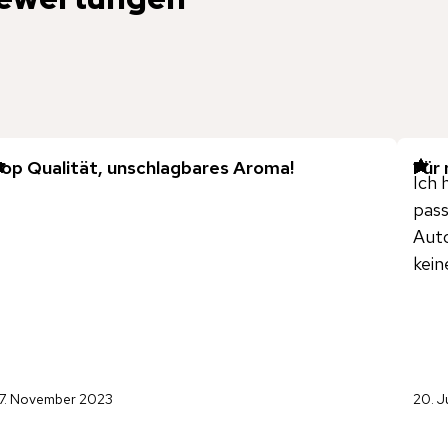
op Qualität, unschlagbares Aroma!
Für 
Ich 
pass
Auto
kein
7. November 2023
20. J