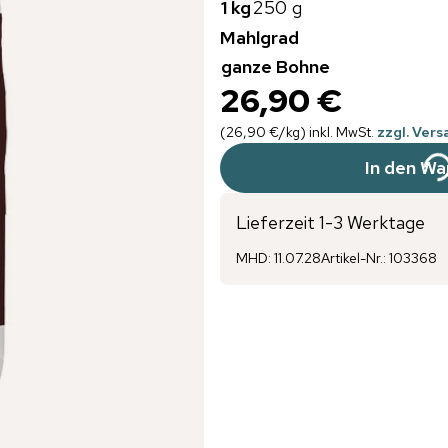
1 kg
250 g
Mahlgrad
ganze Bohne
26,90 €
(
26,90 €
/
kg
)
inkl. MwSt.
zzgl. Ver
In den Wa
Lieferzeit 1-3 Werktage
MHD
:
11.07.28
Artikel-Nr.
:
103368