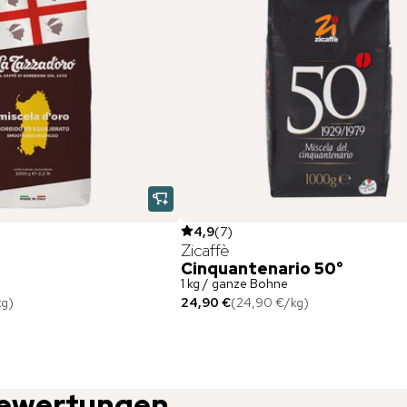
4,9
(
7
)
Zicaffè
o
Cinquantenario 50°
1 kg / ganze Bohne
kg
)
24,90 €
(
24,90 €
/
kg
)
ewertungen