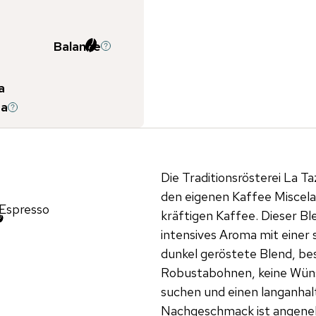
Balance
a
a
Die Traditionsrösterei La T
den eigenen Kaffee Miscela
Espresso
kräftigen Kaffee. Dieser Bl
intensives Aroma mit einer 
dunkel geröstete Blend, b
Robustabohnen, keine Wünsc
suchen und einen langanha
Nachgeschmack ist angene