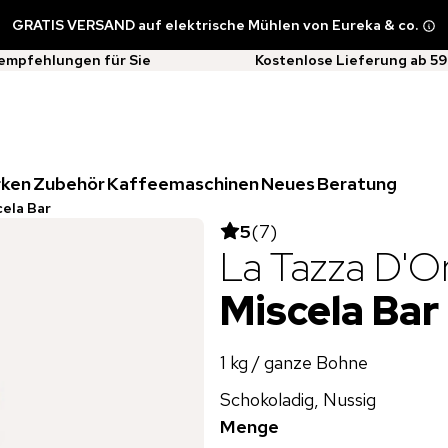
GRATIS VERSAND auf elektrische Mühlen von Eureka & co.
empfehlungen für Sie
Kostenlose Lieferung ab 59
rken
Zubehör
Kaffeemaschinen
Neues
Beratung
cela Bar
5
(
7
)
La Tazza D'O
Miscela Bar
1 kg / ganze Bohne
Schokoladig, Nussig
Menge