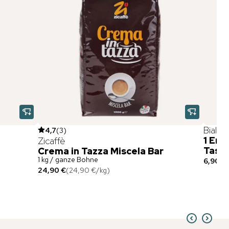
Bialett
4,7
(
3
)
1 Ers
Zicaffè
Tass
Crema in Tazza Miscela Bar
1 kg / ganze Bohne
6,90 €
24,90 €
(
24,90 €
/
kg
)