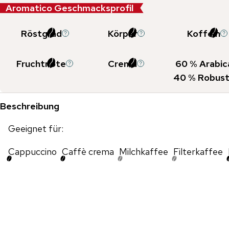
Aromatico Geschmacksprofil
Röstgrad
Körper
Koffein
Fruchtnote
Crema
60
% Arabic
40
% Robust
Beschreibung
Geeignet für:
Cappuccino
Caffè crema
Milchkaffee
Filterkaffee