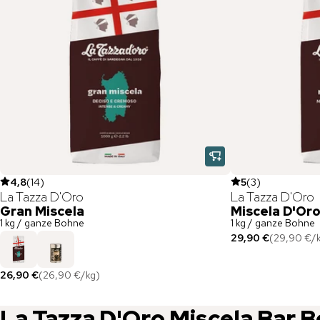
4,8
(
14
)
5
(
3
)
La Tazza D'Oro
La Tazza D'Oro
Gran Miscela
Miscela D'Or
1 kg / ganze Bohne
1 kg / ganze Bohne
29,90 €
(
29,90 €
/
26,90 €
(
26,90 €
/
kg
)
La Tazza D'Oro
Miscela Bar
B