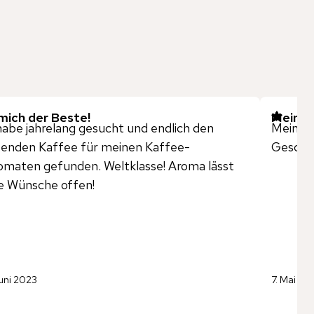
mich der Beste!
Mein E
habe jahrelang gesucht und endlich den
Mein Es
enden Kaffee für meinen Kaffee-
Geschma
maten gefunden. Weltklasse! Aroma lässt
e Wünsche offen!
uni 2023
7. Mai 20