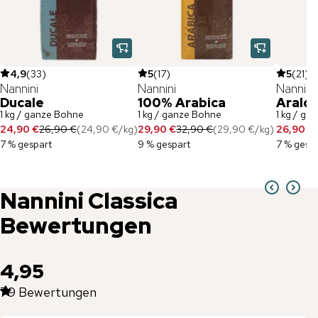
4,9
(
33
)
5
(
17
)
5
(
21
)
Nannini
Nannini
Nannini
Ducale
100% Arabica
Araldi
1 kg / ganze Bohne
1 kg / ganze Bohne
1 kg / ga
24,90 €
26,90 €
(
24,90 €
/
kg
)
29,90 €
32,90 €
(
29,90 €
/
kg
)
26,90 €
7 % gespart
9 % gespart
7 % gesp
Nannini
Classica
Bewertungen
4,95
79
Bewertungen