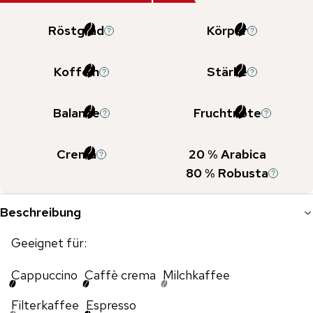
Röstgrad
Körper
Koffein
Stärke
Balance
Fruchtnote
Crema
20
% Arabica
80
% Robusta
Beschreibung
Geeignet für:
Cappuccino
Caffè crema
Milchkaffee
Filterkaffee
Espresso