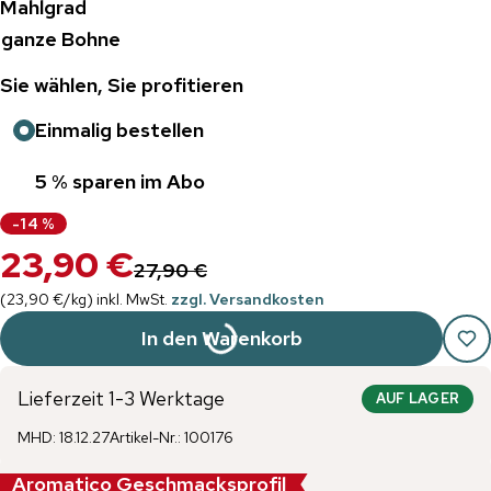
Mahlgrad
ganze Bohne
Sie wählen, Sie profitieren
Einmalig bestellen
5 % sparen im Abo
-
14
%
23,90 €
27,90 €
(
23,90 €
/
kg
)
inkl. MwSt.
zzgl. Versandkosten
In den Warenkorb
Lieferzeit 1-3 Werktage
AUF LAGER
MHD
:
18.12.27
Artikel-Nr.
:
100176
Aromatico Geschmacksprofil