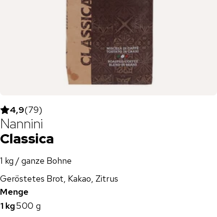
4,9
(
79
)
Nannini
Classica
1 kg / ganze Bohne
Geröstetes Brot, Kakao, Zitrus
Menge
1 kg
500 g