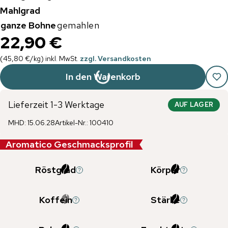
Mahlgrad
ganze Bohne
gemahlen
22,90 €
(
45,80 €
/
kg
)
inkl. MwSt.
zzgl. Versandkosten
In den Warenkorb
Lieferzeit 1-3 Werktage
AUF LAGER
MHD
:
15.06.28
Artikel-Nr.
:
100410
Aromatico Geschmacksprofil
Röstgrad
Körper
Koffein
Stärke