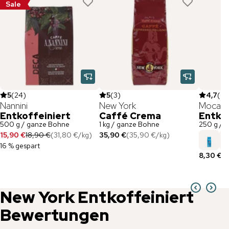
Sale
5
(
24
)
5
(
3
)
4,7
(
6
)
Nannini
New York
Mocam
Entkoffeiniert
Caffé Crema
Entkof
500 g / ganze Bohne
1 kg / ganze Bohne
250 g / 
15,90 €
18,90 €
(
31,80 €
/
kg
)
35,90 €
(
35,90 €
/
kg
)
16 % gespart
8,30 €
(
3
New York
Entkoffeiniert
Bewertungen