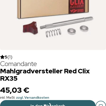
5
(
1
)
Comandante
Mahlgradversteller Red Clix
RX35
45,03 €
inkl. MwSt.
zzgl. Versandkosten
In den Warenkorb