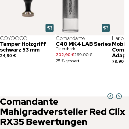
COYOOCO
Comandante
Hario
Tamper Holzgriff
C40 MK4 LAB Series
Mobile
Tigershark
schwarz 53 mm
Coma
202,90 €
269,00 €
Adapt
24,90 €
25 % gespart
79,90 €
Comandante
Mahlgradversteller Red Clix
RX35
Bewertungen