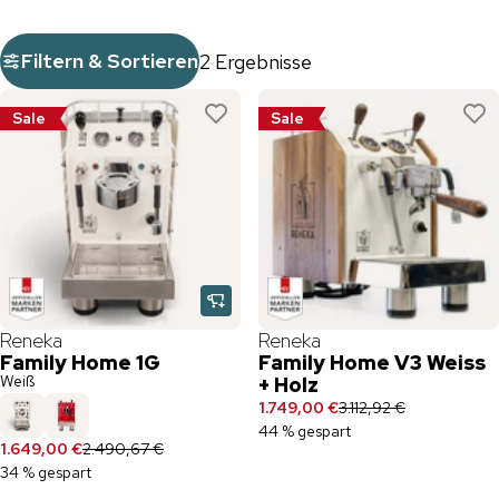
Filtern & Sortieren
2 Ergebnisse
Sale
Sale
Reneka
Reneka
Family Home 1G
Family Home V3 Weiss
Weiß
+ Holz
1.749,00 €
3.112,92 €
44 % gespart
1.649,00 €
2.490,67 €
34 % gespart