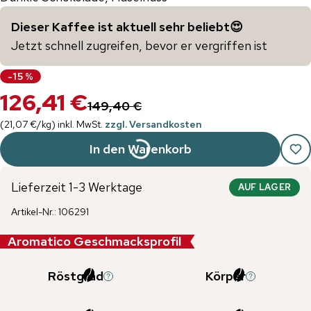
Dieser Kaffee ist aktuell sehr beliebt😍
Jetzt schnell zugreifen, bevor er vergriffen ist
-
15
%
126,41 €
149,40 €
(
21,07 €
/
kg
)
inkl. MwSt.
zzgl. Versandkosten
In den Warenkorb
Lieferzeit 1-3 Werktage
AUF LAGER
Artikel-Nr.
:
106291
Aromatico Geschmacksprofil
Röstgrad
Körper