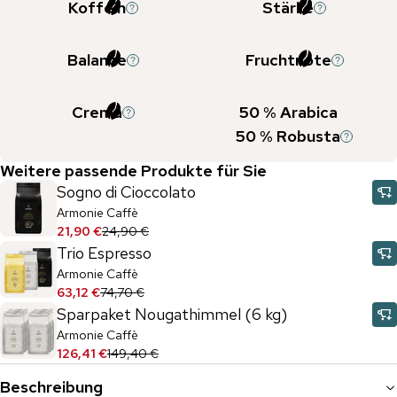
Koffein
Stärke
Balance
Fruchtnote
Crema
50
% Arabica
50
% Robusta
Weitere passende Produkte für Sie
Sogno di Cioccolato
Armonie Caffè
21,90 €
24,90 €
Trio Espresso
Armonie Caffè
63,12 €
74,70 €
Sparpaket Nougathimmel (6 kg)
Armonie Caffè
126,41 €
149,40 €
Beschreibung