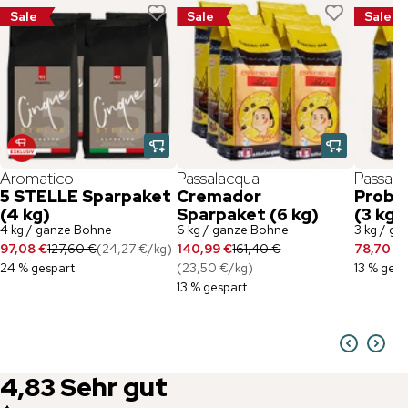
Sale
Sale
Sale
Aromatico
Passalacqua
Passala
5 STELLE Sparpaket
Cremador
Probi
(4 kg)
Sparpaket (6 kg)
(3 kg)
4 kg / ganze Bohne
6 kg / ganze Bohne
3 kg / g
97,08 €
127,60 €
(
24,27 €
/
kg
)
140,99 €
161,40 €
78,70 €
24 % gespart
(
23,50 €
/
kg
)
13 % gesp
13 % gespart
4,83
Sehr gut