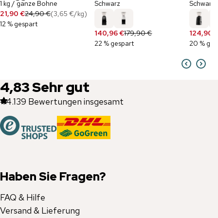
1 kg / ganze Bohne
Schwarz
Schwarz
21,90 €
24,90 €
(
3,65 €
/
kg
)
12 % gespart
140,96 €
179,90 €
124,90 
22 % gespart
20 % ges
4,83
Sehr gut
44.139
Bewertungen insgesamt
Haben Sie Fragen?
FAQ & Hilfe
Versand & Lieferung