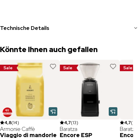
Technische Details
Könnte Ihnen auch gefallen
Sale
Sale
Sale
4,8
(
14
)
4,7
(
13
)
4,7
(
2
Armonie Caffè
Baratza
Baratza
Viaggio di mandorle
Encore ESP
Encor