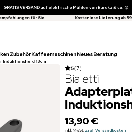
GRATIS VERSAND auf elektrische Mühlen von Eureka & co.
empfehlungen für Sie
Kostenlose Lieferung ab 59
rken
Zubehör
Kaffeemaschinen
Neues
Beratung
r Induktionsherd 13cm
5
(
7
)
Bialetti
Adapterplat
Induktions
13,90 €
inkl. MwSt.
zzgl. Versandkosten