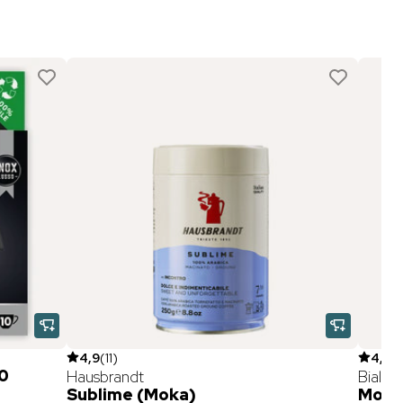
4,9
(
11
)
4,8
(
10
Hausbrandt
Bialett
Sublime (Moka)
Moka