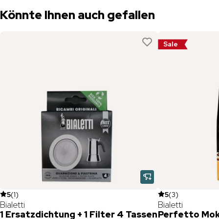
Könnte Ihnen auch gefallen
Sale
5
(
1
)
5
(
3
)
Bialetti
Bialetti
1 Ersatzdichtung + 1 Filter 4 Tassen
Perfetto Mok