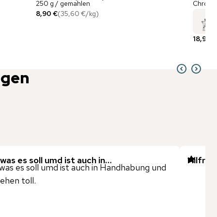
250 g / gemahlen
Chrome 
8,90 €
(
35,60 €
/
kg
)
18,90 
ngen
was es soll umd ist auch in…
Hilfrei
was es soll umd ist auch in Handhabung und
ehen toll.