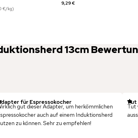
9,29 €
0 €
/
kg
)
nduktionsherd 13cm
Bewertu
dapter für Espressokocher
Tut 
irklich gut dieser Adapter, um herkömmlichen
Tut 
spressokocher auch auf einem Induktionsherd
auss
utzen zu können. Sehr zu empfehlen!