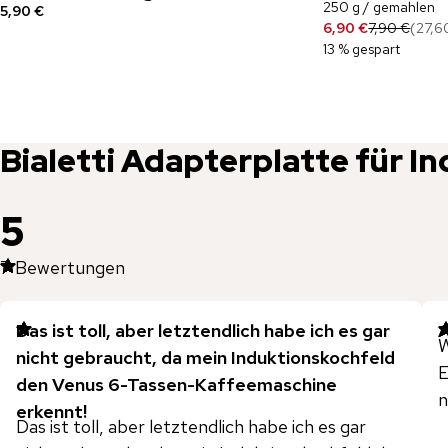
250 g / gemahlen
5,90 €
6,90 €
7,90 €
(
27,6
13 % gespart
Bialetti
Adapterplatte für I
5
7
Bewertungen
Das ist toll, aber letztendlich habe ich es gar
A
W
nicht gebraucht, da mein Induktionskochfeld
E
den Venus 6-Tassen-Kaffeemaschine
n
erkennt!
Das ist toll, aber letztendlich habe ich es gar