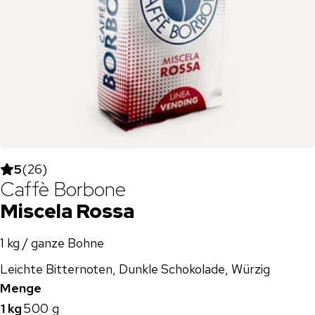
5
(
26
)
Caffè Borbone
Miscela Rossa
1 kg / ganze Bohne
Leichte Bitternoten, Dunkle Schokolade, Würzig
Menge
1 kg
500 g