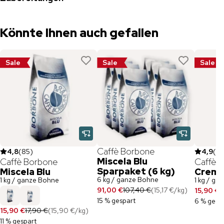
Könnte Ihnen auch gefallen
Sale
Sale
Sale
Caffè Borbone
4,8
(
85
)
4,9
(
21
Miscela Blu
Caffè Borbone
Caffè 
Sparpaket (6 kg)
Miscela Blu
Crema
6 kg / ganze Bohne
1 kg / ganze Bohne
1 kg / ga
91,00 €
107,40 €
(
15,17 €
/
kg
)
15,90 €
1
15 % gespart
6 % gesp
15,90 €
17,90 €
(
15,90 €
/
kg
)
11 % gespart