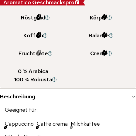
Aromatico Geschmacksprofil
Röstgrad
Körper
Koffein
Balance
Fruchtnote
Crema
0
% Arabica
100
% Robusta
Beschreibung
Geeignet für:
Cappuccino
Caffè crema
Milchkaffee