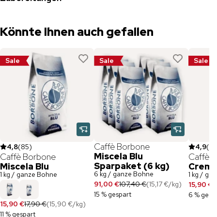
Könnte Ihnen auch gefallen
Sale
Sale
Sale
Caffè Borbone
4,8
(
85
)
4,9
(
21
Miscela Blu
Caffè Borbone
Caffè 
Sparpaket (6 kg)
Miscela Blu
Crema
6 kg / ganze Bohne
1 kg / ganze Bohne
1 kg / ga
91,00 €
107,40 €
(
15,17 €
/
kg
)
15,90 €
1
15 % gespart
6 % gesp
15,90 €
17,90 €
(
15,90 €
/
kg
)
11 % gespart