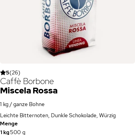
5
(
26
)
Caffè Borbone
Miscela Rossa
1 kg / ganze Bohne
Leichte Bitternoten, Dunkle Schokolade, Würzig
Menge
1 kg
500 g