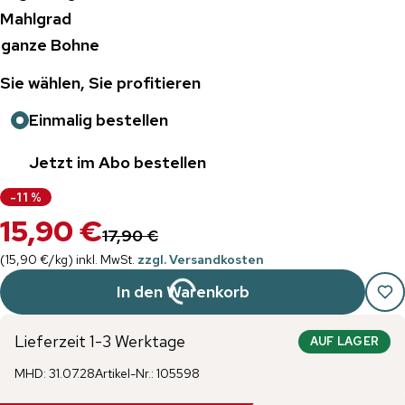
Mahlgrad
ganze Bohne
Sie wählen, Sie profitieren
Einmalig bestellen
Jetzt im Abo bestellen
-
11
%
15,90 €
17,90 €
(
15,90 €
/
kg
)
inkl. MwSt.
zzgl. Versandkosten
In den Warenkorb
Lieferzeit 1-3 Werktage
AUF LAGER
MHD
:
31.07.28
Artikel-Nr.
:
105598