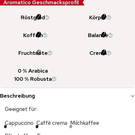
Aromatico Geschmacksprofil
Röstgrad
Körper
Koffein
Balance
Fruchtnote
Crema
0
% Arabica
100
% Robusta
Beschreibung
Geeignet für:
Cappuccino
Caffè crema
Milchkaffee