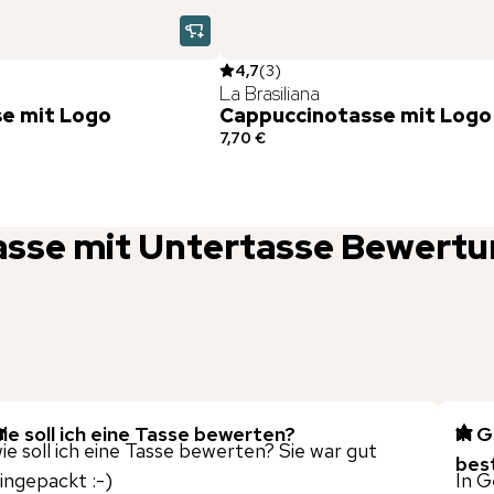
4,7
(
3
)
La Brasiliana
e mit Logo
Cappuccinotasse mit Logo
7,70 €
sse mit Untertasse
Bewertu
ie soll ich eine Tasse bewerten?
In 
ie soll ich eine Tasse bewerten? Sie war gut
best
ingepackt :-)
In G