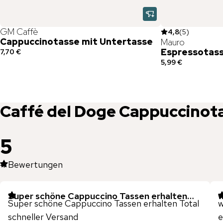
GM Caffè
4,8
(
5
)
Cappuccinotasse mit Untertasse
Mauro
Espressotass
7,70 €
5,99 €
Caffé del Doge
Cappuccinota
5
4
Bewertungen
Super schöne Cappuccino Tassen erhalten…
w
Super schöne Cappuccino Tassen erhalten Total
w
schneller Versand
e