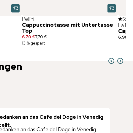
Pellini
5
(
2
)
Cappuccinotasse mit Untertasse
La Bras
Top
Capp
6,70 €
7,70 €
6,90 €
13 % gespart
ngen
Gedanken an das Cafe del Doge in Venedig
ellt.
edanken an das Cafe del Doge in Venedig