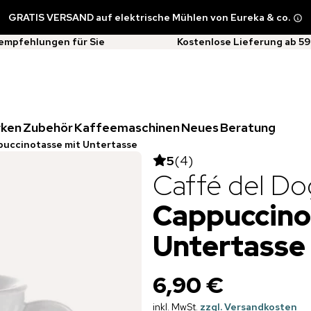
GRATIS VERSAND auf elektrische Mühlen von Eureka & co.
empfehlungen für Sie
Kostenlose Lieferung ab 59
rken
Zubehör
Kaffeemaschinen
Neues
Beratung
puccinotasse mit Untertasse
5
(
4
)
Caffé del D
Cappuccino
Untertasse
6,90 €
inkl. MwSt.
zzgl. Versandkosten