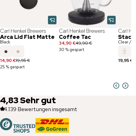
Carl Henkel Brewers
Carl Henkel Brewers
Carl He
Arca Lid Flat Matte
Coffee Tac
Stack
Black
Clear / 3
34,90 €
49,90 €
30 % gespart
14,90 €
19,95 €
19,95 €
25 % gespart
4,83
Sehr gut
44.139
Bewertungen insgesamt