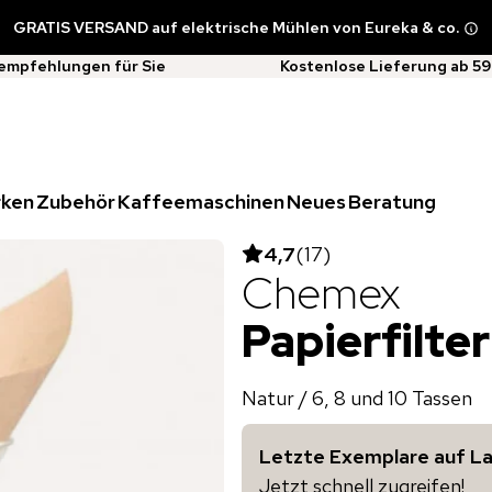
GRATIS VERSAND auf elektrische Mühlen von Eureka & co.
empfehlungen für Sie
Kostenlose Lieferung ab 59
rken
Zubehör
Kaffeemaschinen
Neues
Beratung
4,7
(
17
)
Chemex
Papierfilter
Natur / 6, 8 und 10 Tassen
Letzte Exemplare auf L
Jetzt schnell zugreifen!