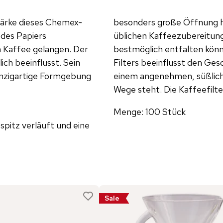
tärke dieses Chemex-
besonders große Öffnung ha
des Papiers
üblichen Kaffeezubereitung
n Kaffee gelangen. Der
bestmöglich entfalten könn
ch beeinflusst. Sein
Filters beeinflusst den Ge
inzigartige Formgebung
einem angenehmen, süßlich
Wege steht. Die Kaffeefilt
Menge: 100 Stück
pitz verläuft und eine
Sale