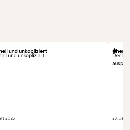
ell und unkopliziert
Chemex
ell und unkopliziert
Der Kla
ausprob
ärz 2025
29. Janu