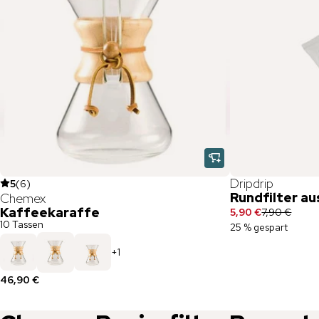
Dripdrip
5
(
6
)
Rundfilter au
Chemex
Kaffeekaraffe
5,90 €
7,90 €
10 Tassen
25 % gespart
+
1
46,90 €