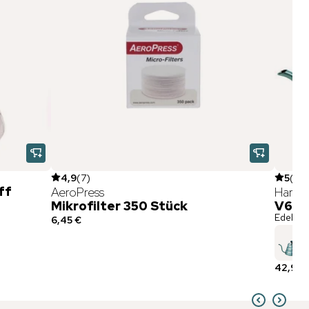
4,9
(
7
)
5
(
6
)
ff
AeroPress
Hario
Mikrofilter 350 Stück
V60 E
Edelstahl
6,45 €
42,90 