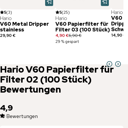
Hario
5
(
3
)
5
(
25
)
V60 G
Hario
Hario
Dripp
V60 Metal Dripper
V60 Papierfilter für
Schwa
stainless
Filter 03 (100 Stück)
14,90 €
29,90 €
4,90 €
6,90 €
29 % gespart
Hario
V60 Papierfilter für
Filter 02 (100 Stück)
Bewertungen
4,9
10
Bewertungen