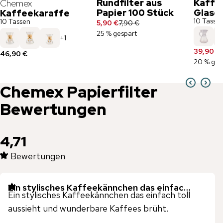
Rundfilter aus
Kaffe
Chemex
Papier 100 Stück
Glasgr
Kaffeekaraffe
10 Tasse
10 Tassen
5,90 €
7,90 €
25 % gespart
+
1
39,90 €
46,90 €
20 % ges
Chemex
Papierfilter
Bewertungen
4,71
17
Bewertungen
Ein stylisches Kaffeekännchen das einfac…
Ein stylisches Kaffeekännchen das einfach toll
aussieht und wunderbare Kaffees brüht.