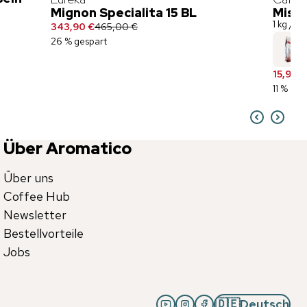
Mignon Specialita 15 BL
Misce
1 kg / 
343,90 €
465,00 €
26 % gespart
15,90 €
11 % ges
Über Aromatico
Über uns
Coffee Hub
Newsletter
Bestellvorteile
Jobs
🇩🇪
Deutsch