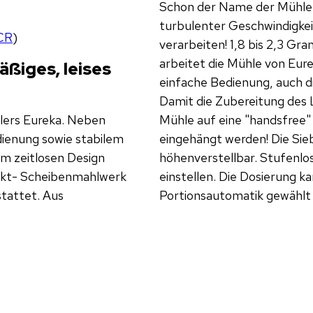
Schon der Name der Mühle v
turbulenter Geschwindigkei
CR
)
verarbeiten! 1,8 bis 2,3 G
arbeitet die Mühle von Eure
ßiges, leises
einfache Bedienung, auch di
Damit die Zubereitung des L
llers Eureka. Neben
Mühle auf eine "handsfree"
dienung sowie stabilem
eingehängt werden! Die Si
im zeitlosen Design
höhenverstellbar. Stufenlos 
akt- Scheibenmahlwerk
einstellen. Die Dosierung k
tattet. Aus
Portionsautomatik gewählt