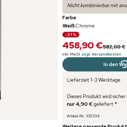
Nicht kombinierbar mit an
Farbe
Weiß
Chrome
-
21
%
458,90 €
582,00 €
inkl. MwSt.
zzgl. Versandkosten
In den Wa
Lieferzeit 1-3 Werktage
Dieses Produkt wird sicher 
nur 4,90 €
geliefert *
Artikel-Nr.
:
105334
Weitere passende Produkt