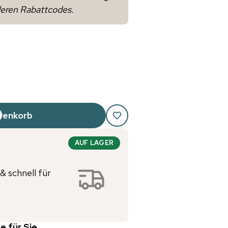
deren Rabattcodes.
renkorb
AUF LAGER
& schnell für
e für Sie