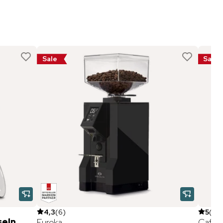
Sale
Sale
4,3
(
6
)
5
(
26
seln
Eureka
Caffè