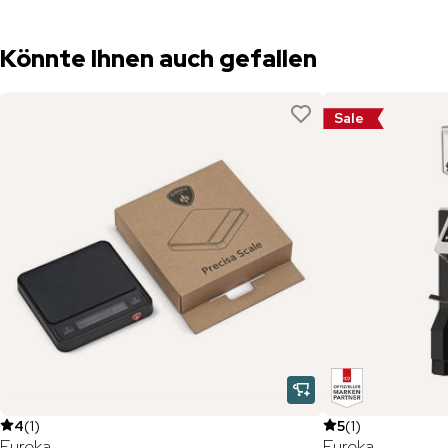
Könnte Ihnen auch gefallen
Sale
4
(
1
)
5
(
1
)
Eureka
Eureka