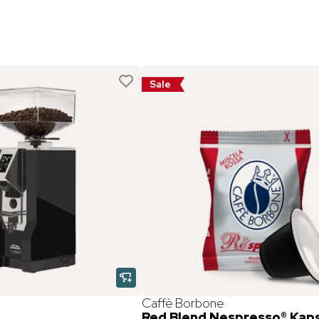
Sale
Caffè Borbone
Red Blend Nespresso® Kap