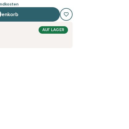
andkosten
renkorb
AUF LAGER