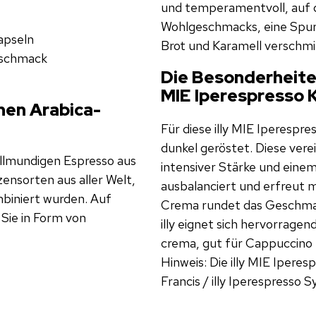
und temperamentvoll, auf 
Wohlgeschmacks, eine Spur
apseln
Brot und Karamell verschmil
eschmack
Die Besonderheite
MIE Iperespresso 
inen Arabica-
Für diese illy MIE Iperesp
dunkel geröstet. Diese vere
vollmundigen Espresso aus
intensiver Stärke und eine
nsorten aus aller Welt,
ausbalanciert und erfreut m
mbiniert wurden. Auf
Crema rundet das Geschmac
Sie in Form von
illy eignet sich hervorrage
crema, gut für Cappuccino
Hinweis: Die illy MIE Iperes
Francis / illy Iperespresso