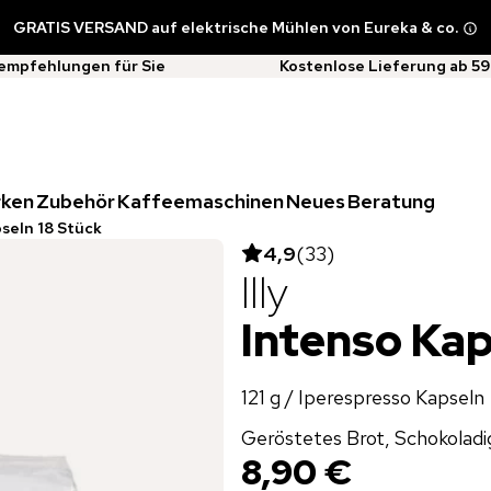
GRATIS VERSAND auf elektrische Mühlen von Eureka & co.
empfehlungen für Sie
Kostenlose Lieferung ab 59
rken
Zubehör
Kaffeemaschinen
Neues
Beratung
seln 18 Stück
4,9
(
33
)
Illy
Intenso Kap
121 g / Iperespresso Kapseln
Geröstetes Brot, Schokoladi
8,90 €