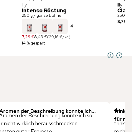
Illy
Illy
Intenso Röstung
Class
250 g / ganze Bohne
250 g /
8,79 €
(
+
4
7,29 €
8,49 €
(
29,16 €
/
kg
)
14 % gespart
 Aromen der Beschreibung konnte ich…
trinke
Aromen der Beschreibung konnte ich so
für mi
er nicht wirklich herausschmecken.
trinke 
nsten guter Espresso
michda