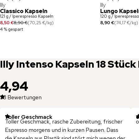
Illy
Illy
Classico Kapseln
Lungo Kapsel
121 g / Iperespresso Kapseln
120 g / Iperespress
8,50 €
8,90 €
(
70,25 €
/
kg
)
8,90 €
(
74,17 €
/
kg
)
4 % gespart
Illy
Intenso Kapseln 18 Stück
4,94
33
Bewertungen
Toller Geschmack
o
Toller Geschmack, rasche Zubereitung, frischer
o
Espresso morgens und in kurzen Pausen. Dass
die Kapseln aus Plastik sind stört mich wegen der