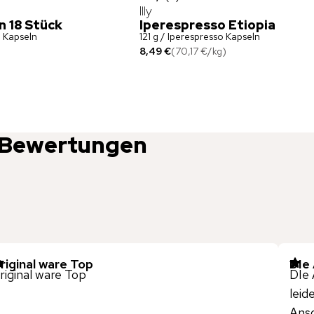
Illy
n 18 Stück
Iperespresso Etiopia
o Kapseln
121 g / Iperespresso Kapseln
8,49 €
(
70,17 €
/
kg
)
Bewertungen
riginal ware Top
DIe
riginal ware Top
DIe 
leid
Anso