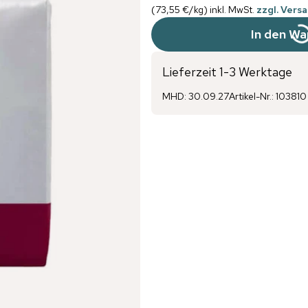
(
73,55 €
/
kg
)
inkl. MwSt.
zzgl. Vers
In den Wa
Lieferzeit 1-3 Werktage
MHD
:
30.09.27
Artikel-Nr.
:
103810