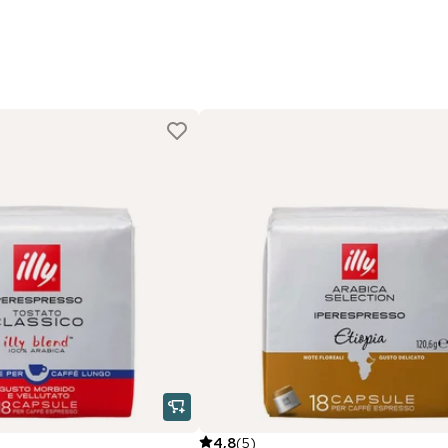
4,8
(
5
)