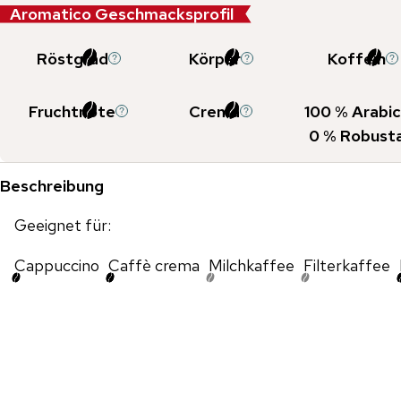
Aromatico Geschmacksprofil
Röstgrad
Körper
Koffein
Fruchtnote
Crema
100
% Arabic
0
% Robust
Beschreibung
Geeignet für:
Cappuccino
Caffè crema
Milchkaffee
Filterkaffee