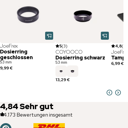
JoeFrex
5
(
3
)
4,8
(
17
Dosierring
COYOOCO
JoeFre
geschlossen
Dosierring schwarz
Tampi
53 mm
53 mm
6,99 €
9,99 €
13,29 €
4,84
Sehr gut
44.173
Bewertungen insgesamt