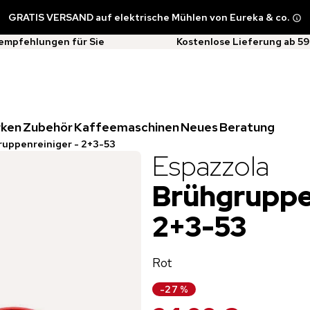
GRATIS VERSAND auf elektrische Mühlen von Eureka & co.
empfehlungen für Sie
Kostenlose Lieferung ab 59
rken
Zubehör
Kaffeemaschinen
Neues
Beratung
uppenreiniger - 2+3-53
Espazzola
Brühgruppe
2+3-53
Rot
-
27
%