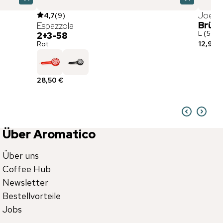
JoeFr
4,7
(
9
)
Brüh
Espazzola
L (56 -
2+3-58
Rot
12,91 €
28,50 €
Über Aromatico
Über uns
Coffee Hub
Newsletter
Bestellvorteile
Jobs