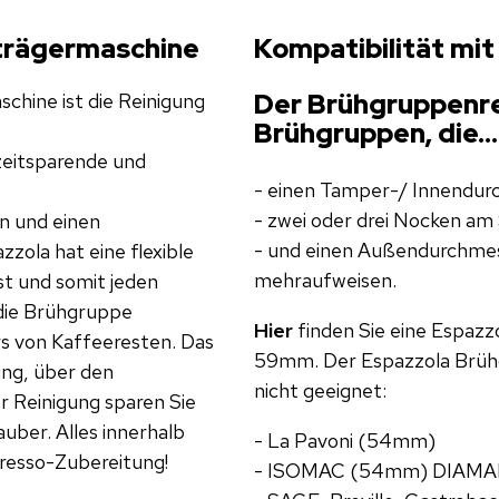
bträgermaschine
Kompatibilität mit
Der Brühgruppenrei
chine ist die Reinigung
Brühgruppen, die...
 zeitsparende und
- einen Tamper-/ Innendu
- zwei oder drei Nocken am 
en und einen
- und einen Außendurchme
ola hat eine flexible
mehraufweisen.
st und somit jeden
 die Brühgruppe
Hier
finden Sie eine Espazz
rs von Kaffeeresten. Das
59mm. Der Espazzola Brühg
ung, über den
nicht geeignet:
r Reinigung sparen Sie
auber. Alles innerhalb
- La Pavoni (54mm)
resso-Zubereitung!
- ISOMAC (54mm) DIAMA