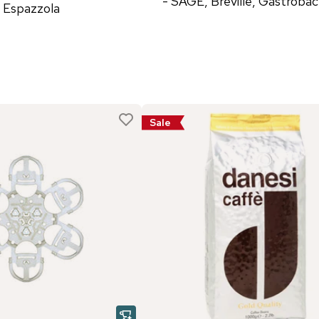
- SAGE, Breville, Gastrob
r Espazzola
Sale