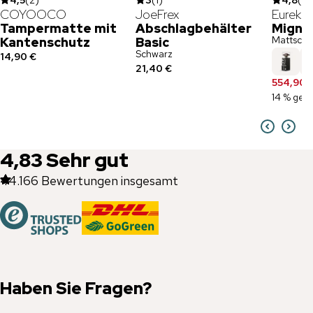
4,5
(
2
)
3
(
1
)
4,8
(
4
)
COYOOCO
JoeFrex
Eureka
Tampermatte mit
Abschlagbehälter
Mignon
Mattschw
Kantenschutz
Basic
Schwarz
14,90 €
21,40 €
554,90 
14 % gesp
4,83
Sehr gut
44.166
Bewertungen insgesamt
Haben Sie Fragen?