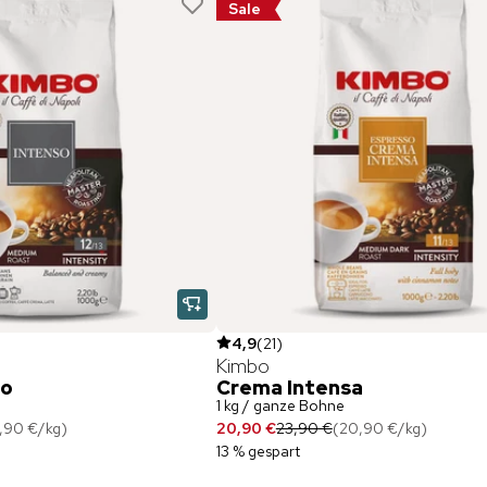
Sale
4,9
(
21
)
Kimbo
so
Crema Intensa
1 kg / ganze Bohne
9,90 €
/
kg
)
20,90 €
23,90 €
(
20,90 €
/
kg
)
13 % gespart