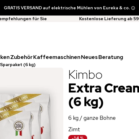
GRATIS VERSAND auf elektrische Mühlen von Eureka & co.
empfehlungen für Sie
Kostenlose Lieferung ab 59
rken
Zubehör
Kaffeemaschinen
Neues
Beratung
Sparpaket (6 kg)
Kimbo
Extra Crea
(6 kg)
6 kg / ganze Bohne
Zimt
-
14
%