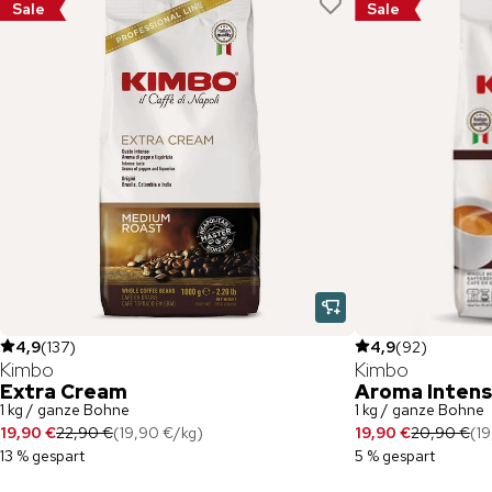
Sale
Sale
4,9
(
137
)
4,9
(
92
)
Kimbo
Kimbo
Extra Cream
Aroma Inten
1 kg / ganze Bohne
1 kg / ganze Bohne
19,90 €
22,90 €
(
19,90 €
/
kg
)
19,90 €
20,90 €
(
1
13 % gespart
5 % gespart