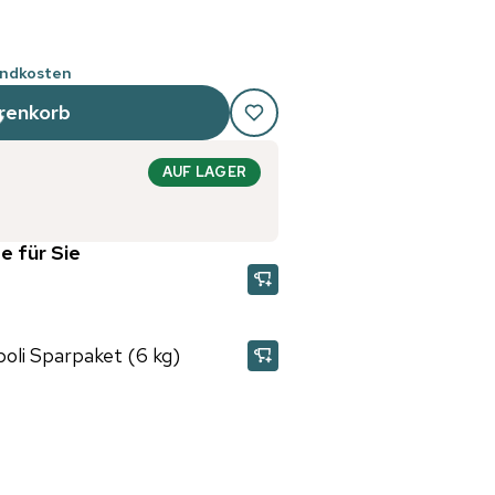
andkosten
renkorb
AUF LAGER
e für Sie
oli Sparpaket (6 kg)