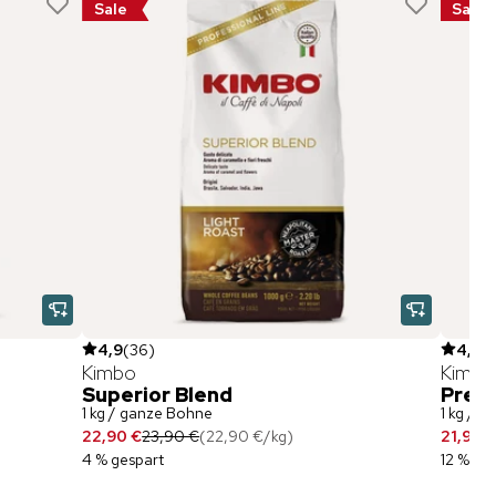
Sale
Sale
4,9
(
36
)
4,8
(
Kimbo
Kimbo
Superior Blend
Pres
1 kg / ganze Bohne
1 kg / 
22,90 €
23,90 €
(
22,90 €
/
kg
)
21,90 
4 % gespart
12 % ge