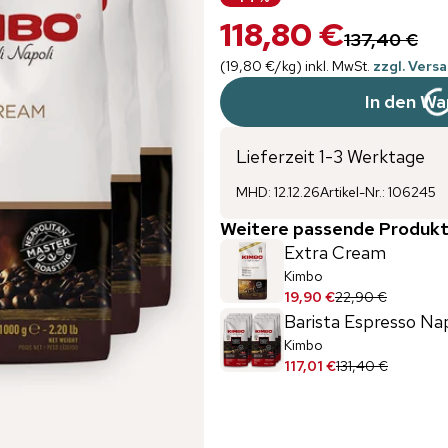
118,80 €
137,40 €
(
19,80 €
/
kg
)
inkl. MwSt.
zzgl. Vers
In den Wa
Lieferzeit 1-3 Werktage
MHD
:
12.12.26
Artikel-Nr.
:
106245
Weitere passende Produkt
Extra Cream
Kimbo
19,90 €
22,90 €
Barista Espresso Nap
Kimbo
117,01 €
131,40 €