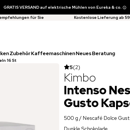
GRATIS VERSAND auf elektrische Mühlen von Eureka & co.
empfehlungen für Sie
Kostenlose Lieferung ab 59
rken
Zubehör
Kaffeemaschinen
Neues
Beratung
ln 16 St
5
(
2
)
Kimbo
Intenso Nes
Gusto Kapse
500 g / Nescafé Dolce Gust
Dunkle Schokolade