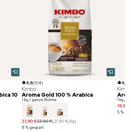
4,8
(
104
)
4,9
(
Kimbo
Kimbo
bica 10
Aroma Gold 100 % Arabica
Arom
1 kg / ganze Bohne
1 kg / 
19,90 
5 % ges
21,90 €
23,90 €
(
21,90 €
/
kg
)
8 % gespart