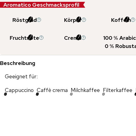
Aromatico Geschmacksprofil
Röstgrad
Körper
Koffein
Fruchtnote
Crema
100
% Arabic
0
% Robust
Beschreibung
Geeignet für:
Cappuccino
Caffè crema
Milchkaffee
Filterkaffee