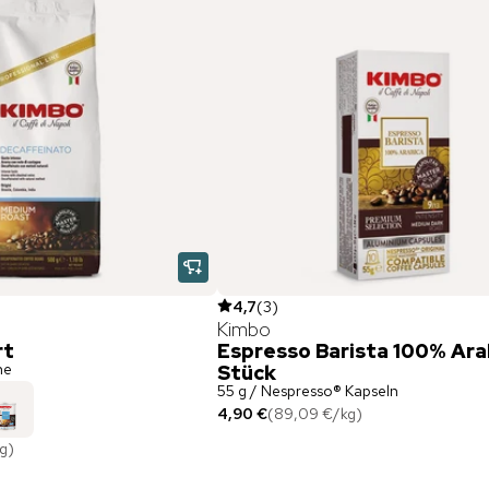
4,7
(
3
)
Kimbo
rt
Espresso Barista 100% Ara
ne
Stück
55 g / Nespresso® Kapseln
4,90 €
(
89,09 €
/
kg
)
kg
)