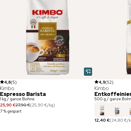
4,8
(
5
)
4,9
(
52
)
Kimbo
Kimbo
Espresso Barista
Entkoffeinie
1 kg / ganze Bohne
500 g / ganze Boh
25,90 €
27,90 €
(
25,90 €
/
kg
)
7 % gespart
12,40 €
(
24,80 €
/