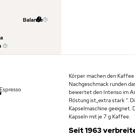
Balance
a
a
Körper machen den Kaffee 
Nachgeschmack runden das 
Espresso
bewertet den Intenso im Aro
Röstung ist„extra stark “. 
Kapselmaschine geeignet. 
Kapseln mit je 7 g Kaffee.
Seit 1963 verbreit