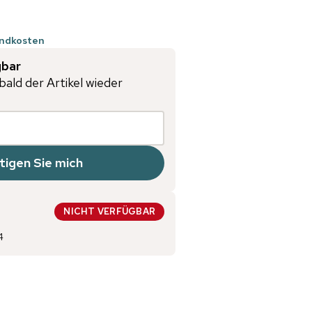
andkosten
gbar
bald der Artikel wieder
tigen Sie mich
NICHT VERFÜGBAR
4