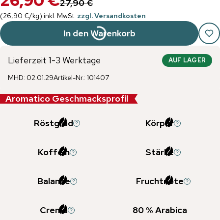
26,90 €
27,90 €
(
26,90 €
/
kg
)
inkl. MwSt.
zzgl. Versandkosten
In den Warenkorb
Lieferzeit 1-3 Werktage
AUF LAGER
MHD
:
02.01.29
Artikel-Nr.
:
101407
Aromatico Geschmacksprofil
Röstgrad
Körper
Koffein
Stärke
Balance
Fruchtnote
Crema
80
% Arabica