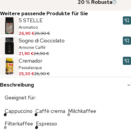
20
% Robusta
Weitere passende Produkte für Sie
5 STELLE
Aromatico
26,90 €
29,90 €
Sogno di Cioccolato
Armonie Caffè
21,90 €
24,90 €
Cremador
Passalacqua
25,30 €
26,90 €
Beschreibung
Geeignet für:
Cappuccino
Caffè crema
Milchkaffee
Filterkaffee
Espresso