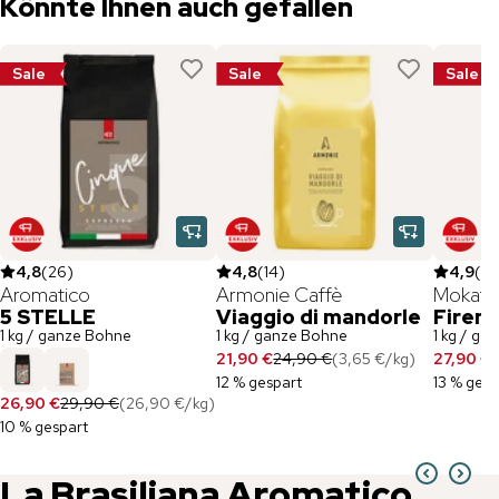
Könnte Ihnen auch gefallen
Sale
Sale
Sale
4,8
(
26
)
4,8
(
14
)
4,9
(
18
Aromatico
Armonie Caffè
Mokafl
5 STELLE
Viaggio di mandorle
Firen
1 kg / ganze Bohne
1 kg / ganze Bohne
1 kg / ga
21,90 €
24,90 €
(
3,65 €
/
kg
)
27,90 €
3
12 % gespart
13 % gesp
26,90 €
29,90 €
(
26,90 €
/
kg
)
10 % gespart
La Brasiliana
Aromatico