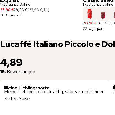
Exquisit
Classic Selez
1 kg / ganze Bohne
1 kg / ganze Bohne
23,90 €
29,90 €
(
23,90 €
/
kg
)
20 % gespart
20,90 €
26,90 €
(
2
22 % gespart
Lucaffé
Italiano Piccolo e Do
4,89
46
Bewertungen
Meine Lieblingssorte
Meine Lieblingssorte, kräftig, säurearm mit einer
zarten Süße