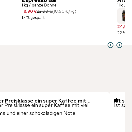
Espresso Bar
Arabi
1 kg / ganze Bohne
1 kg / 
18,90 €
22,90 €
(
18,90 €
/
kg
)
17 % gespart
24,90 
22 % ge
er Preisklasse ein super Kaffee mit…
Ist sch
er Preisklasse ein super Kaffee mit viel
Ist sch
a und einer schokoladigen Note.