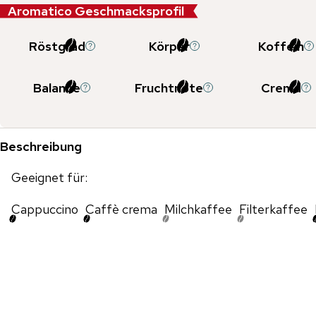
Aromatico Geschmacksprofil
Röstgrad
Körper
Koffein
Balance
Fruchtnote
Crema
Beschreibung
Geeignet für:
Cappuccino
Caffè crema
Milchkaffee
Filterkaffee