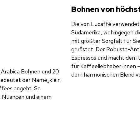
Bohnen von höchst
Die von Lucaffé verwendet
Südamerika, wohingegen di
mit größter Sorgfalt für S
geröstet. Der Robusta-Ante
Espressos und macht den Ita
für Kaffeeliebhaber:innen –
% Arabica Bohnen und 20
dem harmonischen Blend v
bedeutet der Name„klein
ffees angeht. So
en Nuancen und einem