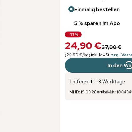
Einmalig bestellen
5 % sparen im Abo
-
11
%
24,90 €
27,90 €
(
24,90 €
/
kg
)
inkl. MwSt.
zzgl. Ver
In den Wa
Lieferzeit 1-3 Werktage
MHD
:
19.03.28
Artikel-Nr.
:
100434