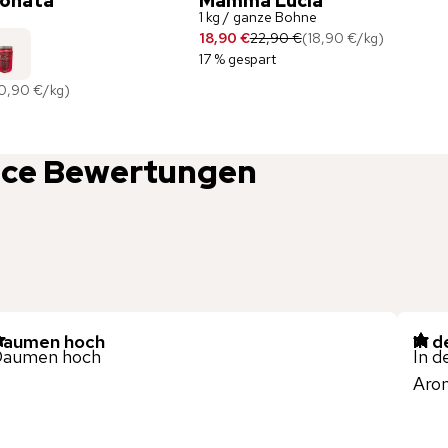
ionata
Mamma Lucia
1 kg / ganze Bohne
18,90 €
22,90 €
(
18,90 €
/
kg
)
17 % gespart
0,90 €
/
kg
)
lce
Bewertungen
Daumen hoch
In d
Daumen hoch
In d
Arom