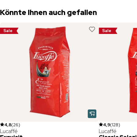
Könnte Ihnen auch gefallen
Sale
Sale
4,8
(
26
)
4,9
(
128
)
Lucaffé
Lucaffé