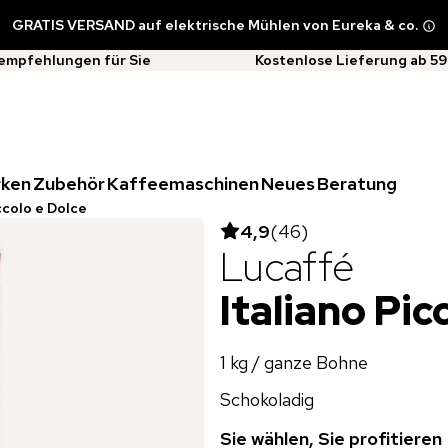
GRATIS VERSAND auf elektrische Mühlen von Eureka & co.
empfehlungen für Sie
Kostenlose Lieferung ab 59
rken
Zubehör
Kaffeemaschinen
Neues
Beratung
ccolo e Dolce
4,9
(
46
)
Lucaffé
Italiano Pic
1 kg / ganze Bohne
Schokoladig
Sie wählen, Sie profitieren