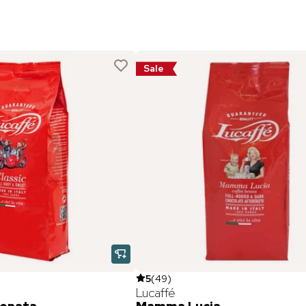
Sale
5
(
49
)
Lucaffé