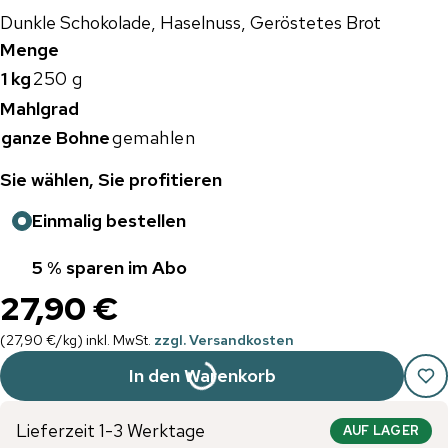
Dunkle Schokolade, Haselnuss, Geröstetes Brot
Menge
1 kg
250 g
Mahlgrad
ganze Bohne
gemahlen
Sie wählen, Sie profitieren
Einmalig bestellen
5 % sparen im Abo
27,90 €
(
27,90 €
/
kg
)
inkl. MwSt.
zzgl. Versandkosten
In den Warenkorb
Lieferzeit 1-3 Werktage
AUF LAGER