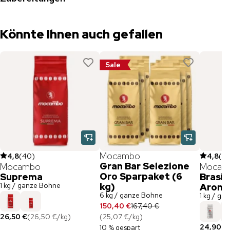
Könnte Ihnen auch gefallen
Sale
Mocambo
4,8
(
40
)
4,8
(
6
Gran Bar Selezione
Mocambo
Mocam
Oro Sparpaket (6
Suprema
Brasil
1 kg / ganze Bohne
kg)
Arom
6 kg / ganze Bohne
1 kg / ga
150,40 €
167,40 €
26,50 €
(
26,50 €
/
kg
)
(
25,07 €
/
kg
)
24,90 €
10 % gespart