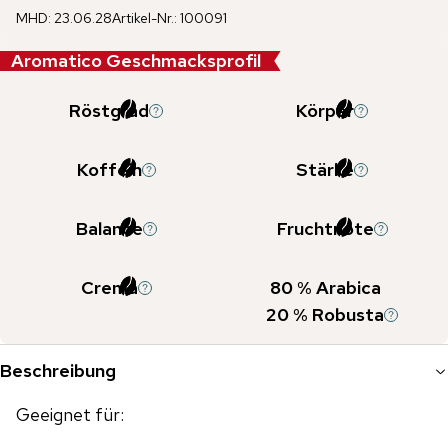
MHD
:
23.06.28
Artikel-Nr.
:
100091
Aromatico Geschmacksprofil
Röstgrad
Körper
Koffein
Stärke
Balance
Fruchtnote
Crema
80
% Arabica
20
% Robusta
Beschreibung
Geeignet für: