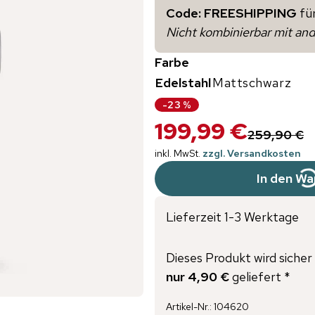
Code: FREESHIPPING
fü
Nicht kombinierbar mit an
Farbe
Edelstahl
Mattschwarz
-
23
%
199,99 €
259,90 €
inkl. MwSt.
zzgl. Versandkosten
In den Wa
Lieferzeit 1-3 Werktage
Dieses Produkt wird sicher 
nur 4,90 €
geliefert *
Artikel-Nr.
:
104620