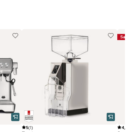
Sale
5
(
1
)
4,8
(