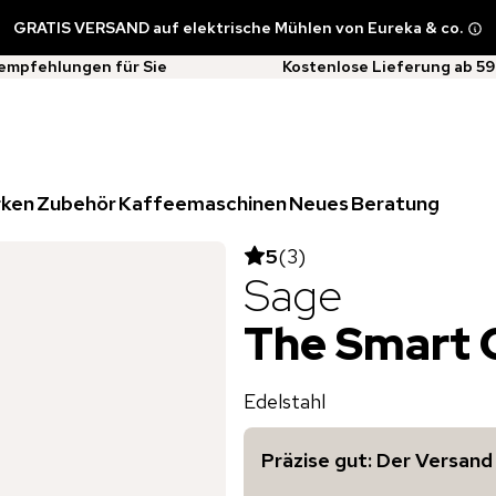
GRATIS VERSAND auf elektrische Mühlen von Eureka & co.
empfehlungen für Sie
Kostenlose Lieferung ab 59
rken
Zubehör
Kaffeemaschinen
Neues
Beratung
5
(
3
)
Sage
The Smart 
Edelstahl
Präzise gut: Der Versand