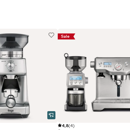
Sale
4,8
(
4
)