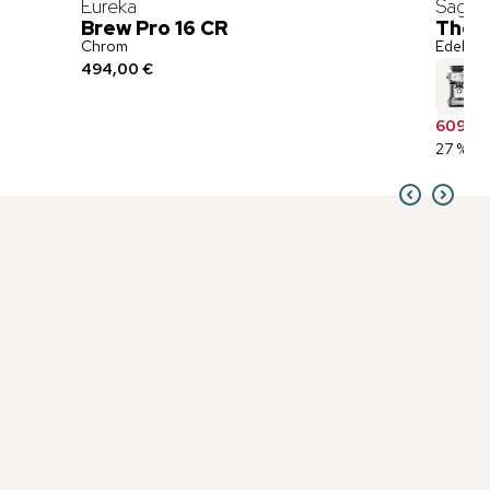
Eureka
Sage
Brew Pro 16 CR
The B
Chrom
Edelsta
494,00 €
609,00
27 % ge