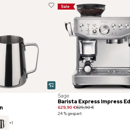
Sale
Sage
Barista Express Impress Ed
en
629,90 €
829,90 €
24 % gespart
+
1