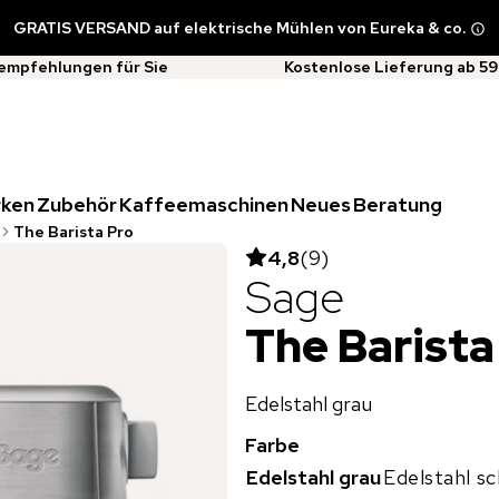
GRATIS VERSAND auf elektrische Mühlen von Eureka & co.
empfehlungen für Sie
Kostenlose Lieferung ab 59
rken
Zubehör
Kaffeemaschinen
Neues
Beratung
The Barista Pro
4,8
(
9
)
Sage
The Barista
Edelstahl grau
Farbe
Edelstahl grau
Edelstahl s