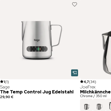
1
(
1
)
4,7
(
34
)
Sage
JoeFrex
The Temp Control Jug Edelstahl
Milchkännch
Chrome / 350 ml
29,90 €