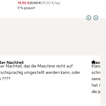
19,90 €
21,90 €
(
19,90 €
/
kg
)
9 % gespart
ßer Nachteil
Klasse
er Nachteil, das die Maschine nicht auf
Klasse 
schsprachig umgestellt werden kann, oder
schnell
 ????
seine i
hat mac
die jed