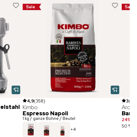
Sale
Sale
4,9
(
358
)
3
(
1
)
elstahl
Kimbo
Aroma
Espresso Napoli
Baris
1 kg / ganze Bohne / Beutel
249,90
50 % ge
+
4