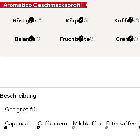
Aromatico Geschmacksprofil
Röstgrad
Körper
Koffein
Balance
Fruchtnote
Crema
Beschreibung
Geeignet für:
Cappuccino
Caffè crema
Milchkaffee
Filterkaffee