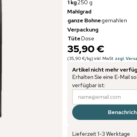
1 kg
250 g
Mahlgrad
ganze Bohne
gemahlen
Verpackung
Tüte
Dose
35,90 €
(
35,90 €
/
kg
)
inkl. MwSt.
zzgl. Ver
Artikel nicht mehr verfü
Erhalten Sie eine E-Mail so
verfügbar ist:
Benachrich
Lieferzeit 1-3 Werktage