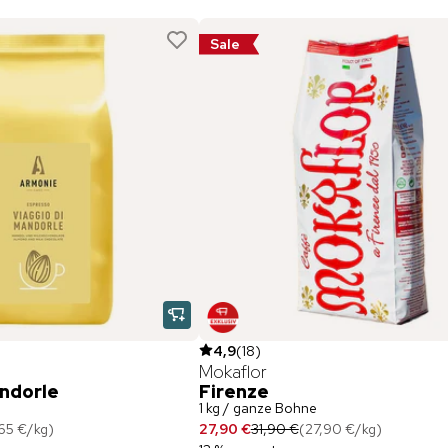
Sale
4,9
(
18
)
Mokaflor
andorle
Firenze
1 kg / ganze Bohne
65 €
/
kg
)
27,90 €
31,90 €
(
27,90 €
/
kg
)