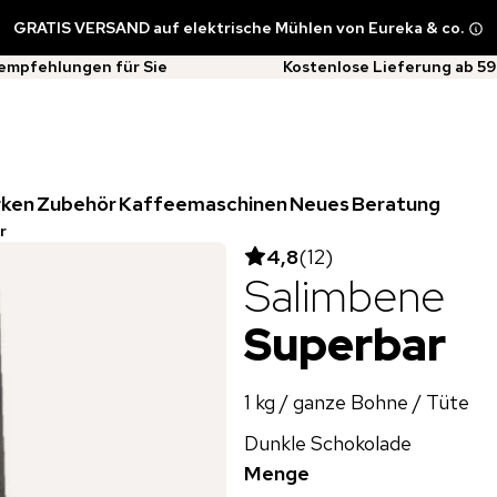
GRATIS VERSAND auf elektrische Mühlen von Eureka & co.
empfehlungen für Sie
Kostenlose Lieferung ab 59
rken
Zubehör
Kaffeemaschinen
Neues
Beratung
r
4,8
(
12
)
Salimbene
Superbar
1 kg / ganze Bohne / Tüte
Dunkle Schokolade
Menge