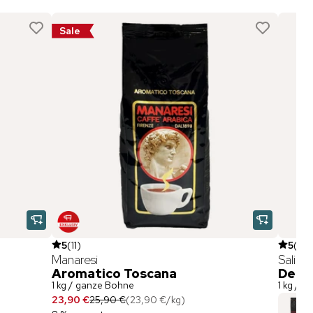
Sale
5
(
11
)
5
(
3
)
Manaresi
Salim
Aromatico Toscana
Deliz
1 kg / ganze Bohne
1 kg / 
23,90 €
25,90 €
(
23,90 €
/
kg
)