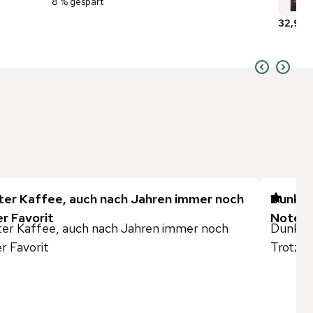
8 % gespart
32,90 
ter Kaffee, auch nach Jahren immer noch
Dunkel 
r Favorit
Note.
er Kaffee, auch nach Jahren immer noch
Dunkel 
r Favorit
Trotzd