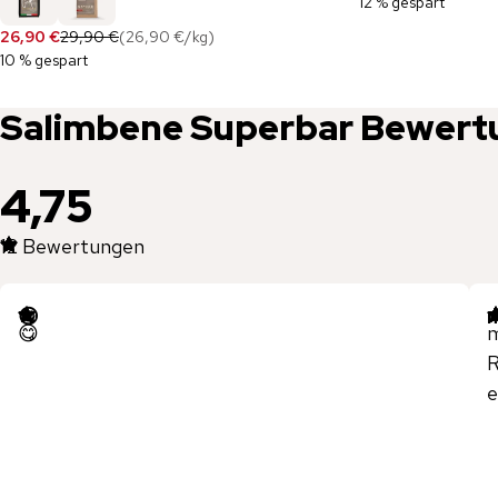
12 % gespart
26,90 €
29,90 €
(
26,90 €
/
kg
)
10 % gespart
Salimbene
Superbar
Bewert
4,75
12
Bewertungen
😋
m
😋
m
R
e