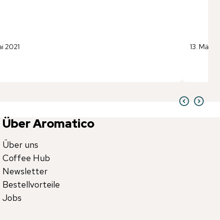
ai 2021
13. März 
Über Aromatico
Über uns
Coffee Hub
Newsletter
Bestellvorteile
Jobs