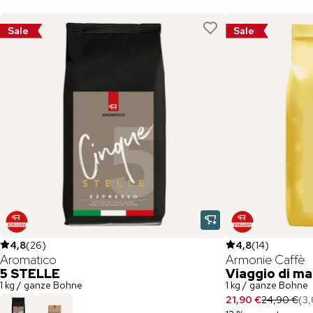
Sale
Sale
4,8
(
26
)
4,8
(
14
)
Aromatico
Armonie Caffè
5 STELLE
Viaggio di m
1 kg / ganze Bohne
1 kg / ganze Bohne
21,90 €
24,90 €
(
3,