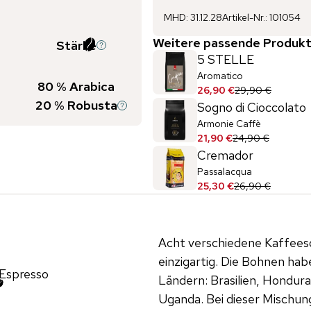
MHD
:
31.12.28
Artikel-Nr.
:
101054
Weitere passende Produkt
Stärke
5 STELLE
Aromatico
80
% Arabica
26,90 €
29,90 €
20
% Robusta
Sogno di Cioccolato
Armonie Caffè
21,90 €
24,90 €
Cremador
Passalacqua
25,30 €
26,90 €
Acht verschiedene Kaffeeso
einzigartig. Die Bohnen hab
Espresso
Ländern: Brasilien, Honduras
Uganda. Bei dieser Mischun