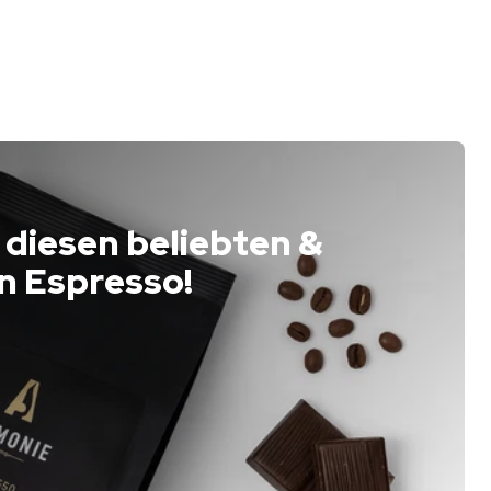
 diesen beliebten &
n Espresso!