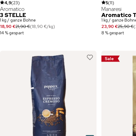
4,9
(
23
)
5
(
11
)
Aromatico
Manaresi
3 STELLE
Aromatico 
1 kg / ganze Bohne
1 kg / ganze Bohn
18,90 €
21,90 €
(
18,90 €
/
kg
)
23,90 €
25,90 €
(
14 % gespart
8 % gespart
Sale