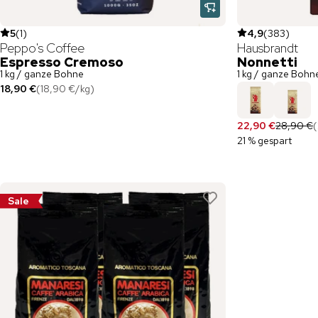
5
(
1
)
4,9
(
383
)
Peppo's Coffee
Hausbrandt
Espresso Cremoso
Nonnetti
1 kg / ganze Bohne
1 kg / ganze Bohn
18,90 €
(
18,90 €
/
kg
)
22,90 €
28,90 €
(
21 % gespart
Sale