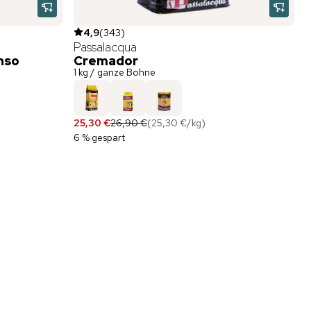
4,9
(
343
)
Passalacqua
nso
Cremador
1 kg / ganze Bohne
25,30 €
26,90 €
(
25,30 €
/
kg
)
6 % gespart