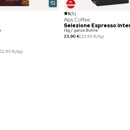
5
(
5
)
Alps Coffee
Selezione Espresso Inte
e
1 kg / ganze Bohne
23,90 €
(
23,90 €
/
kg
)
22,90 €
/
kg
)