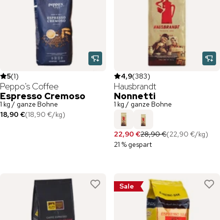
5
(
1
)
4,9
(
383
)
Peppo's Coffee
Hausbrandt
Espresso Cremoso
Nonnetti
1 kg / ganze Bohne
1 kg / ganze Bohne
18,90 €
(
18,90 €
/
kg
)
22,90 €
28,90 €
(
22,90 €
/
kg
)
21 % gespart
Sale