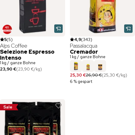
5
(
5
)
4,9
(
343
)
Alps Coffee
Passalacqua
Selezione Espresso
Cremador
1 kg / ganze Bohne
Intenso
1 kg / ganze Bohne
23,90 €
(
23,90 €
/
kg
)
25,30 €
26,90 €
(
25,30 €
/
kg
)
6 % gespart
Sale