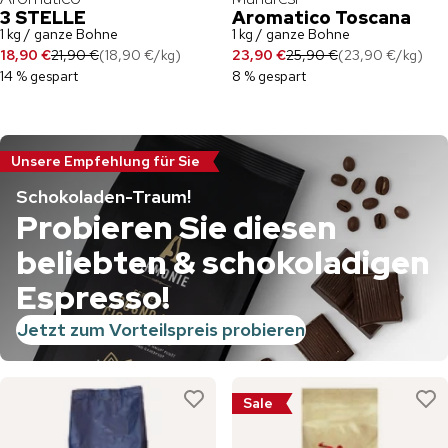
3 STELLE
Aromatico Toscana
1 kg / ganze Bohne
1 kg / ganze Bohne
18,90 €
21,90 €
(
18,90 €
/
kg
)
23,90 €
25,90 €
(
23,90 €
/
kg
)
14 % gespart
8 % gespart
Unsere Empfehlung für Sie
Schokoladen-Traum!
Probieren Sie diesen
beliebten & schokoladigen
Espresso!
Jetzt zum Vorteilspreis probieren
Sale