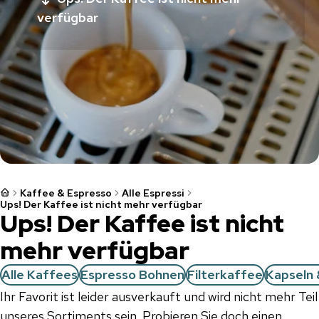
verfügbar
Kaffee & Espresso
Alle Espressi
Ups! Der Kaffee ist nicht mehr verfügbar
Ups! Der Kaffee ist nicht
mehr verfügbar
Alle Kaffees
Espresso Bohnen
Filterkaffee
Kapseln 
Ihr Favorit ist leider ausverkauft und wird nicht mehr Teil
unseres Sortiments sein. Probieren Sie doch einen