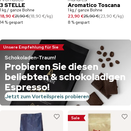
3 STELLE
Aromatico Toscana
1 kg / ganze Bohne
1 kg / ganze Bohne
18,90 €
21,90 €
(
18,90 €
/
kg
)
23,90 €
25,90 €
(
23,90 €
/
kg
)
14 % gespart
8 % gespart
Unsere Empfehlung für Sie
Schokoladen-Traum!
Probieren Sie diesen
beliebten & schokoladigen
Espresso!
Jetzt zum Vorteilspreis probieren
Sale