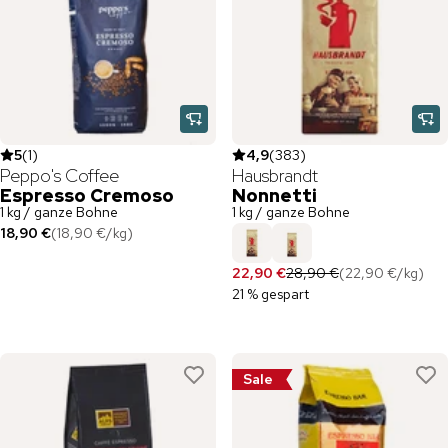
5
(
1
)
4,9
(
383
)
Peppo's Coffee
Hausbrandt
Espresso Cremoso
Nonnetti
1 kg / ganze Bohne
1 kg / ganze Bohne
18,90 €
(
18,90 €
/
kg
)
22,90 €
28,90 €
(
22,90 €
/
kg
)
21 % gespart
Sale