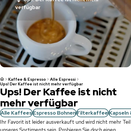
verfügbar
Kaffee & Espresso
Alle Espressi
Ups! Der Kaffee ist nicht mehr verfügbar
Ups! Der Kaffee ist nicht
mehr verfügbar
Alle Kaffees
Espresso Bohnen
Filterkaffee
Kapseln 
Ihr Favorit ist leider ausverkauft und wird nicht mehr Teil
unseres Sortiments sein. Probieren Sie doch einen