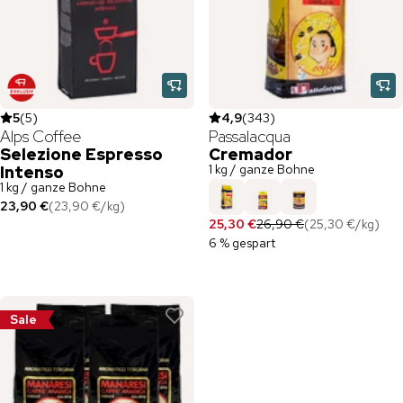
5
(
5
)
4,9
(
343
)
Alps Coffee
Passalacqua
Selezione Espresso
Cremador
1 kg / ganze Bohne
Intenso
1 kg / ganze Bohne
23,90 €
(
23,90 €
/
kg
)
25,30 €
26,90 €
(
25,30 €
/
kg
)
6 % gespart
Sale