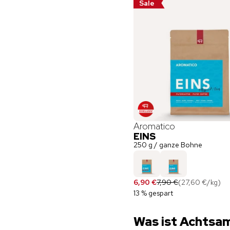
Sale
Aromatico
EINS
250 g / ganze Bohne
6,90 €
7,90 €
(
27,60 €
/
kg
)
13 % gespart
Was ist Achtsa