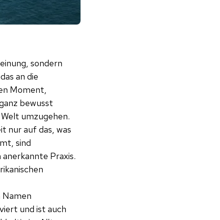
heinung, sondern
das an die
 den Moment,
 ganz bewusst
n Welt umzugehen.
t nur auf das, was
mt, sind
h anerkannte Praxis.
rikanischen
em Namen
iert und ist auch