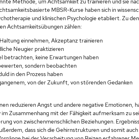
nnte Methode, um Achtsamkeit zu trainieren und sie nach
htsamkeitsbasierte MBSR-Kurse haben sich in wissensc
chotherapie und klinischen Psychologie etabliert. Zu d
ten Achtsamkeitsübungen zählen:
Haltung einnehmen, Akzeptanz trainieren
liche Neugier praktizieren
iel betrachten, keine Erwartungen haben
 bewerten, sondern beobachten
uld in den Prozess haben
rgangenem, von der Zukunft, von störenden Gedanken
en reduzieren Angst und andere negative Emotionen, h
tiv im Zusammenhang mit der Fähigkeit aufmerksam zu sei
erung von zwischenmenschlichen Beziehungen. Ergebniss
ußerdem, dass sich die Gehirnstrukturen und somit auch 
Vorgänge bei der Verarbeitung von Reizen erfahrener Me