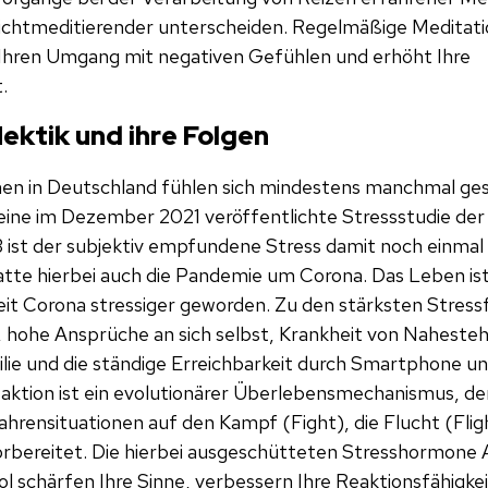
Nichtmeditierender unterscheiden. Regelmäßige Meditati
Ihren Umgang mit negativen Gefühlen und erhöht Ihre
.
Hektik und ihre Folgen
n in Deutschland fühlen sich mindestens manchmal ges
 eine im Dezember 2021 veröffentlichte Stressstudie der
 ist der subjektiv empfundene Stress damit noch einmal 
tte hierbei auch die Pandemie um Corona. Das Leben ist 
eit Corona stressiger geworden. Zu den stärksten Stress
 hohe Ansprüche an sich selbst, Krankheit von Nahesteh
ie und die ständige Erreichbarkeit durch Smartphone un
eaktion ist ein evolutionärer Überlebensmechanismus, der
nsituationen auf den Kampf (Fight), die Flucht (Fligh
orbereitet. Die hierbei ausgeschütteten Stresshormone A
ol schärfen Ihre Sinne, verbessern Ihre Reaktionsfähigk