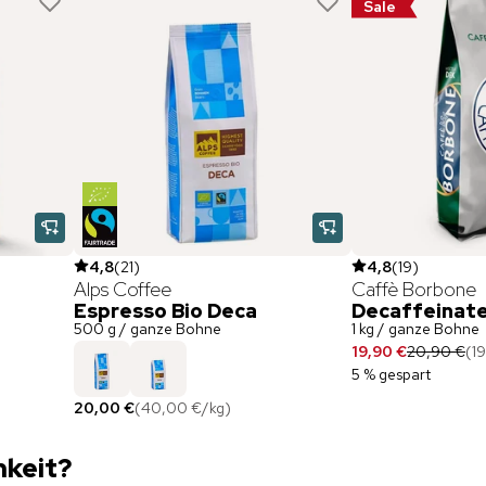
Sale
4,8
(
21
)
4,8
(
19
)
Alps Coffee
Caffè Borbone
Espresso Bio Deca
Decaffeinat
500 g / ganze Bohne
1 kg / ganze Bohne
19,90 €
20,90 €
(
1
5 % gespart
20,00 €
(
40,00 €
/
kg
)
mkeit?