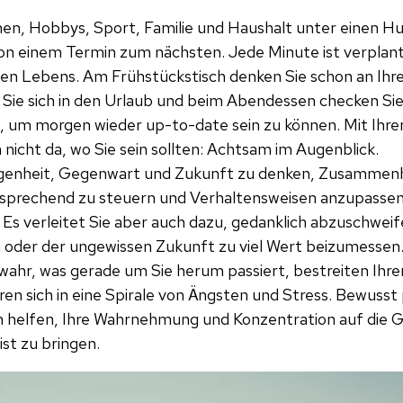
n, Hobbys, Sport, Familie und Haushalt unter einen Hu
n einem Termin zum nächsten. Jede Minute ist verplant.
en Lebens. Am Frühstückstisch denken Sie schon an Ihr
 Sie sich in den Urlaub und beim Abendessen checken Sie
s, um morgen wieder up-to-date sein zu können. Mit Ihre
 nicht da, wo Sie sein sollten: Achtsam im Augenblick.
gangenheit, Gegenwart und Zukunft zu denken, Zusammen
sprechend zu steuern und Verhaltensweisen anzupassen, i
s verleitet Sie aber auch dazu, gedanklich abzuschweife
 oder der ungewissen Zukunft zu viel Wert beizumessen. 
hr, was gerade um Sie herum passiert, bestreiten Ihren
en sich in eine Spirale von Ängsten und Stress. Bewusst 
 helfen, Ihre Wahrnehmung und Konzentration auf die 
ist zu bringen.