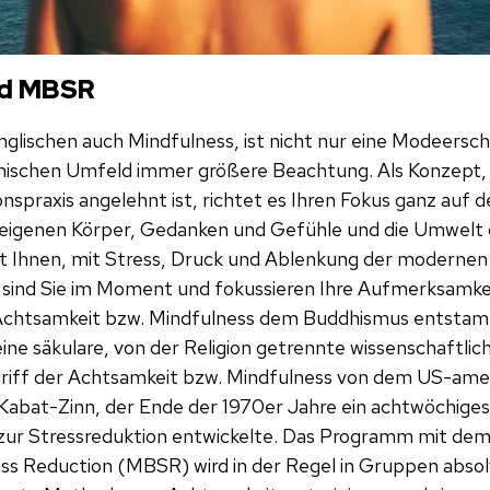
nd MBSR
nglischen auch Mindfulness, ist nicht nur eine Modeersc
nischen Umfeld immer größere Beachtung. Als Konzept, 
nspraxis angelehnt ist, richtet es Ihren Fokus ganz auf
n eigenen Körper, Gedanken und Gefühle und die Umwelt
t Ihnen, mit Stress, Druck und Ablenkung der moderne
 sind Sie im Moment und fokussieren Ihre Aufmerksamkei
 Achtsamkeit bzw. Mindfulness dem Buddhismus entstam
ine säkulare, von der Religion getrennte wissenschaftlic
riff der Achtsamkeit bzw. Mindfulness von dem US-ame
Kabat-Zinn, der Ende der 1970er Jahre ein achtwöchiges
ur Stressreduktion entwickelte. Das Programm mit d
ss Reduction (MBSR) wird in der Regel in Gruppen absolv