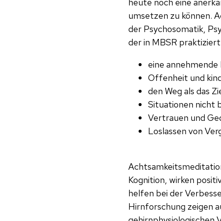
heute noch eine anerka
umsetzen zu können. Ac
der Psychosomatik, Psy
der in MBSR praktizier
eine annehmende 
Offenheit und kind
den Weg als das Z
Situationen nicht
Vertrauen und Ged
Loslassen von Ve
Achtsamkeitsmeditation
Kognition, wirken posi
helfen bei der Verbess
Hirnforschung zeigen a
gehirnphysiologischen 