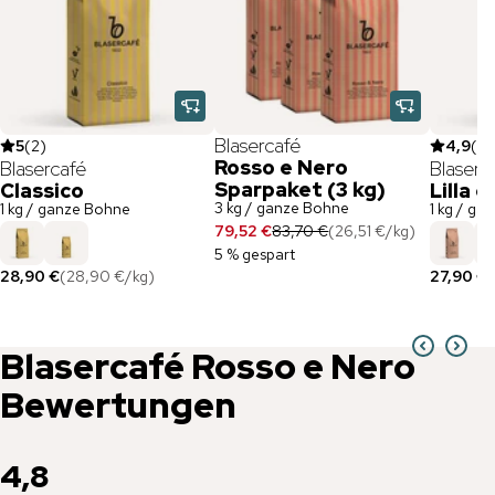
Blasercafé
5
(
2
)
4,9
(
57
Rosso e Nero
Blasercafé
Blaserc
Sparpaket (3 kg)
Classico
Lilla 
3 kg / ganze Bohne
1 kg / ganze Bohne
1 kg / ga
79,52 €
83,70 €
(
26,51 €
/
kg
)
5 % gespart
28,90 €
(
28,90 €
/
kg
)
27,90 €
(
Blasercafé
Rosso e Nero
Bewertungen
4,8