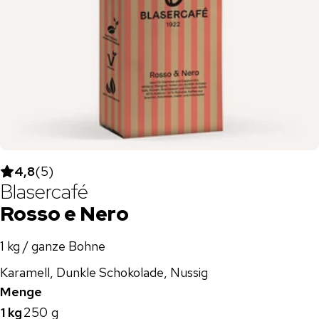
4,8
(
5
)
Blasercafé
Rosso e Nero
1 kg / ganze Bohne
Karamell, Dunkle Schokolade, Nussig
Menge
1 kg
250 g