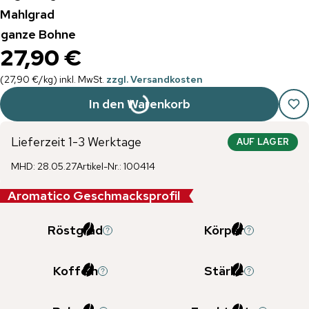
Mahlgrad
ganze Bohne
27,90 €
(
27,90 €
/
kg
)
inkl. MwSt.
zzgl. Versandkosten
In den Warenkorb
Lieferzeit 1-3 Werktage
AUF LAGER
MHD
:
28.05.27
Artikel-Nr.
:
100414
Aromatico Geschmacksprofil
Röstgrad
Körper
Koffein
Stärke