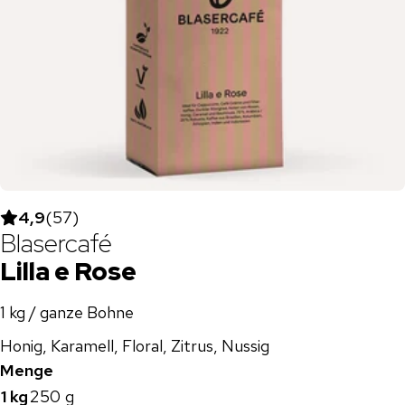
4,9
(
57
)
Blasercafé
Lilla e Rose
1 kg / ganze Bohne
Honig, Karamell, Floral, Zitrus, Nussig
Menge
1 kg
250 g