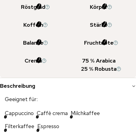
Röstgrad
Körper
Koffein
Stärke
Balance
Fruchtnote
Crema
75
% Arabica
25
% Robusta
Beschreibung
Geeignet für:
Cappuccino
Caffè crema
Milchkaffee
Filterkaffee
Espresso