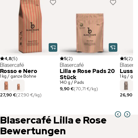
4,8
(
5
)
5
(
2
)
5
(
2
)
Blasercafé
Blasercafé
Blaserc
Rosso e Nero
Lilla e Rose Pads 20
Lussur
1 kg / ganze Bohne
1 kg / ga
Stück
140 g / Pads
9,90 €
(
70,71 €
/
kg
)
27,90 €
(
27,90 €
/
kg
)
26,90 €
Blasercafé
Lilla e Rose
Bewertungen