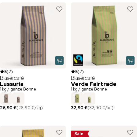
5
(
2
)
5
(
2
)
Blasercafé
Blasercafé
Lussuria
Verde Fairtrade
1 kg / ganze Bohne
1 kg / ganze Bohne
26,90 €
(
26,90 €
/
kg
)
32,90 €
(
32,90 €
/
kg
)
Sale