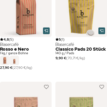
4,8
(
5
)
5
(
1
)
Blasercafé
Blasercafé
Rosso e Nero
Classico Pads 20 Stück
1 kg / ganze Bohne
140 g / Pads
9,90 €
(
70,71 €
/
kg
)
27,90 €
(
27,90 €
/
kg
)