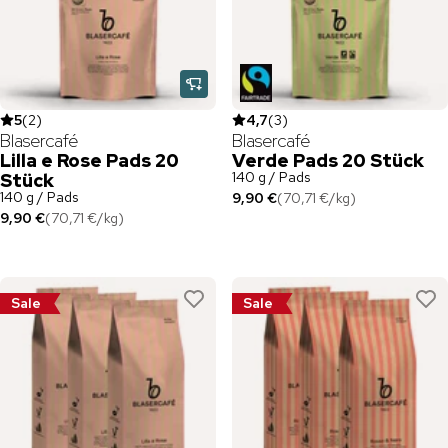
5
(
2
)
4,7
(
3
)
Blasercafé
Blasercafé
Lilla e Rose Pads 20
Verde Pads 20 Stück
140 g / Pads
Stück
140 g / Pads
9,90 €
(
70,71 €
/
kg
)
9,90 €
(
70,71 €
/
kg
)
Sale
Sale