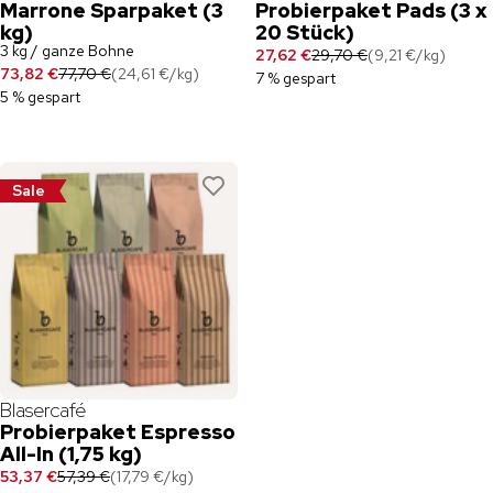
Marrone Sparpaket (3
Probierpaket Pads (3 x
kg)
20 Stück)
3 kg / ganze Bohne
27,62 €
29,70 €
(
9,21 €
/
kg
)
73,82 €
77,70 €
(
24,61 €
/
kg
)
7 % gespart
5 % gespart
Sale
Blasercafé
Probierpaket Espresso
All-In (1,75 kg)
53,37 €
57,39 €
(
17,79 €
/
kg
)