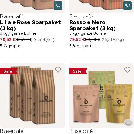
Blasercafé
Blasercafé
Lilla e Rose Sparpaket
Rosso e Nero
(3 kg)
Sparpaket (3 kg)
3 kg / ganze Bohne
3 kg / ganze Bohne
79,52 €
83,70 €
(
26,51 €
/
kg
)
79,52 €
83,70 €
(
26,51 €
/
kg
)
5 % gespart
5 % gespart
Sale
Sale
Blasercafé
Blasercafé