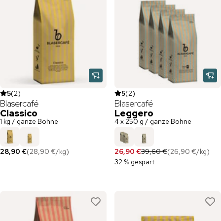
5
(
2
)
5
(
2
)
Blasercafé
Blasercafé
Classico
Leggero
1 kg / ganze Bohne
4 x 250 g / ganze Bohne
28,90 €
(
28,90 €
/
kg
)
26,90 €
39,60 €
(
26,90 €
/
kg
)
32 % gespart