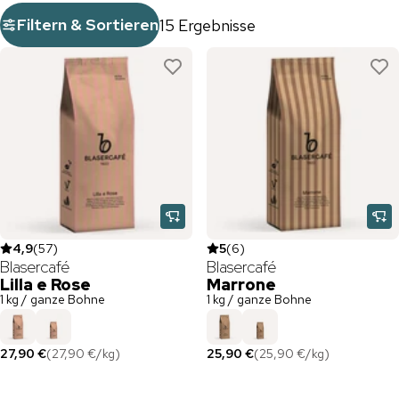
Filtern & Sortieren
15 Ergebnisse
4,9
(
57
)
5
(
6
)
Blasercafé
Blasercafé
Lilla e Rose
Marrone
1 kg / ganze Bohne
1 kg / ganze Bohne
27,90 €
(
27,90 €
/
kg
)
25,90 €
(
25,90 €
/
kg
)