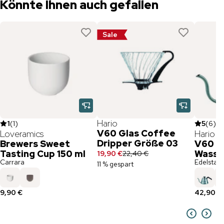
Könnte Ihnen auch gefallen
Sale
Hario
1
(
1
)
5
(
6
)
V60 Glas Coffee
Loveramics
Hario
Dripper Größe 03
Brewers Sweet
V60 E
Tasting Cup 150 ml
Wasse
19,90 €
22,40 €
Carrara
Edelstahl /
11 % gespart
9,90 €
42,90 €